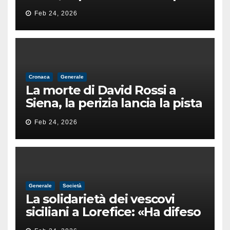
di un’intimidazione finita
Feb 24, 2026
male
Cronaca
Generale
La morte di David Rossi a
Siena, la perizia lancia la pista
di un’intimidazione finita
Feb 24, 2026
male
Generale
Società
La solidarietà dei vescovi
siciliani a Lorefice: «Ha difeso
il valore e la dignità