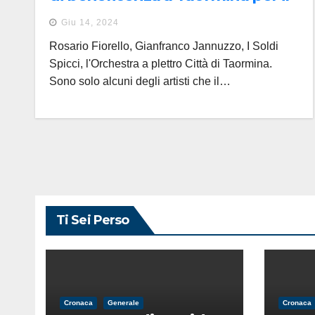
Centro cardiologico pediatrico
Giu 14, 2024
del Mediterraneo
Rosario Fiorello, Gianfranco Jannuzzo, I Soldi
Spicci, l'Orchestra a plettro Città di Taormina.
Sono solo alcuni degli artisti che il…
Ti Sei Perso
Cronaca
Generale
Cronaca