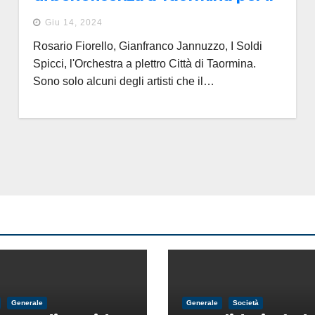
Centro cardiologico pediatrico
Giu 14, 2024
del Mediterraneo
Rosario Fiorello, Gianfranco Jannuzzo, I Soldi
Spicci, l'Orchestra a plettro Città di Taormina.
Sono solo alcuni degli artisti che il…
Generale
Generale
Società