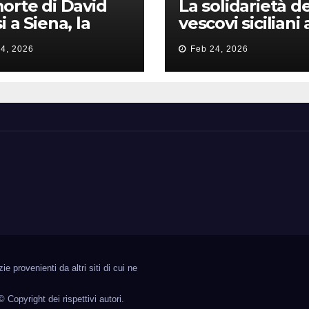
orte di David
La solidarietà de
i a Siena, la
vescovi siciliani 
zia lancia la
Lorefice: «Ha di
4, 2026
Feb 24, 2026
a di
il valore e la dig
ntimidazione
dell’umanità»
ta male
 provenienti da altri siti di cui ne
© Copyright dei rispettivi autori.