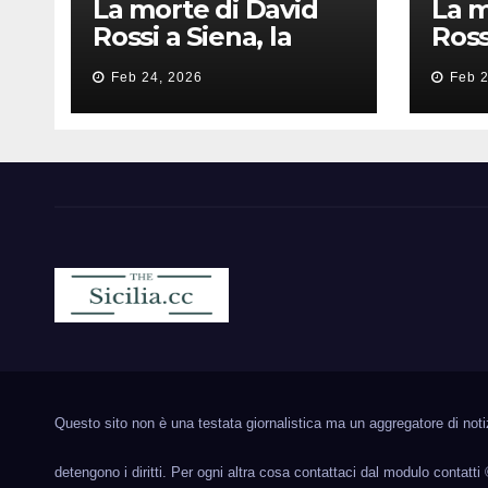
La morte di David
La m
Rossi a Siena, la
Ross
perizia lancia la
peri
Feb 24, 2026
Feb 2
pista di
pist
un’intimidazione
un’i
finita male
fini
Sicilia.cc
Notizie cronaca politica ecc..
Questo sito non è una testata giornalistica ma un aggregatore di notizie
detengono i diritti. Per ogni altra cosa contattaci dal modulo contatti 