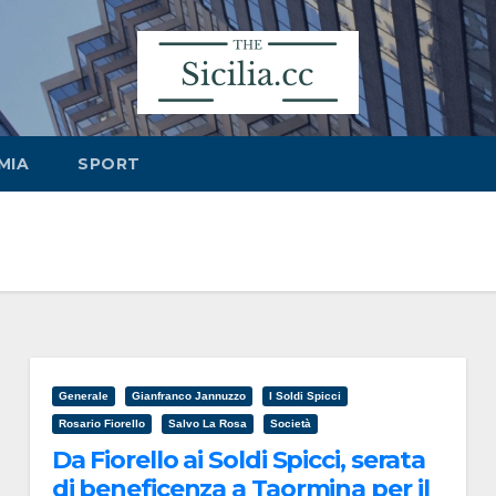
MIA
SPORT
Generale
Gianfranco Jannuzzo
I Soldi Spicci
Rosario Fiorello
Salvo La Rosa
Società
Da Fiorello ai Soldi Spicci, serata
di beneficenza a Taormina per il