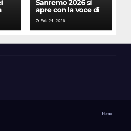
i
Sanremo 2026 si
a
apre con la voce di
feso
Pippo Baudo
Feb 24, 2026
nità
Home