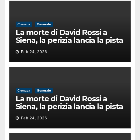
Cronaca
Generale
La morte di David Rossi a
Siena, la perizia lancia la pista
di un’intimidazione finita
Feb 24, 2026
male
Cronaca
Generale
La morte di David Rossi a
Siena, la perizia lancia la pista
di un’intimidazione finita
Feb 24, 2026
male