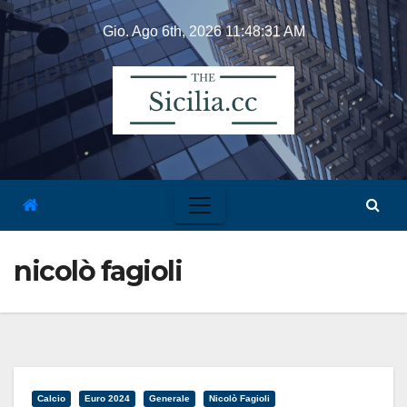
Skip
Gio. Ago 6th, 2026
11:48:31 AM
to
content
nicolò fagioli
Calcio
Euro 2024
Generale
Nicolò Fagioli