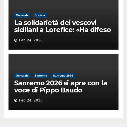
Generale
Società
La solidarietà dei vescovi
siciliani a Lorefice: «Ha difeso
il valore e la dignità
Feb 24, 2026
dell’umanità»
Generale
Sanremo
Sanremo 2026
Sanremo 2026 si apre con la
voce di Pippo Baudo
Feb 24, 2026