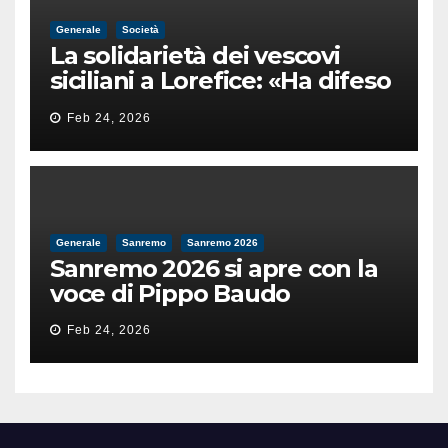
Generale
Società
La solidarietà dei vescovi
siciliani a Lorefice: «Ha difeso
il valore e la dignità
Feb 24, 2026
dell’umanità»
Generale
Sanremo
Sanremo 2026
Sanremo 2026 si apre con la
voce di Pippo Baudo
Feb 24, 2026