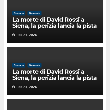
Cronaca
Generale
La morte di David Rossi a
Siena, la perizia lancia la pista
di un’intimidazione finita
Feb 24, 2026
male
Cronaca
Generale
La morte di David Rossi a
Siena, la perizia lancia la pista
di un’intimidazione finita
Feb 24, 2026
male