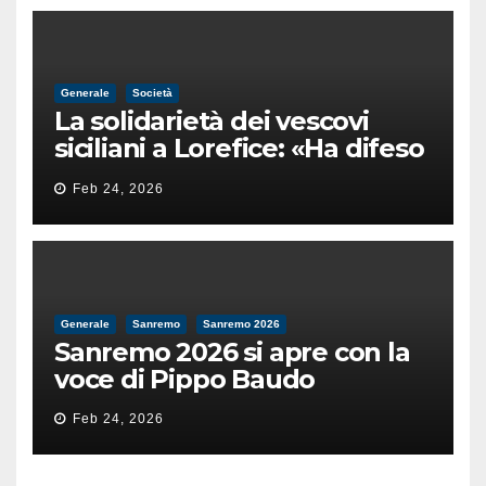
Generale
Società
La solidarietà dei vescovi
siciliani a Lorefice: «Ha difeso
il valore e la dignità
Feb 24, 2026
dell’umanità»
Generale
Sanremo
Sanremo 2026
Sanremo 2026 si apre con la
voce di Pippo Baudo
Feb 24, 2026