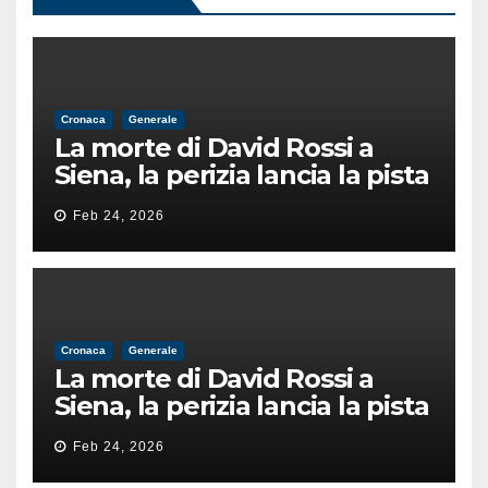
Cronaca
Generale
La morte di David Rossi a
Siena, la perizia lancia la pista
di un’intimidazione finita
Feb 24, 2026
male
Cronaca
Generale
La morte di David Rossi a
Siena, la perizia lancia la pista
di un’intimidazione finita
Feb 24, 2026
male