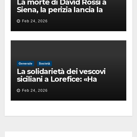
La morte di David Rossi a
Siena, la perizia lancia la
pista di un’intimidazione
Feb 24, 2026
finita male
Generale
Società
La solidarietà dei vescovi
siciliani a Lorefice: «Ha
difeso il valore e la dignità
Feb 24, 2026
dell’umanità»