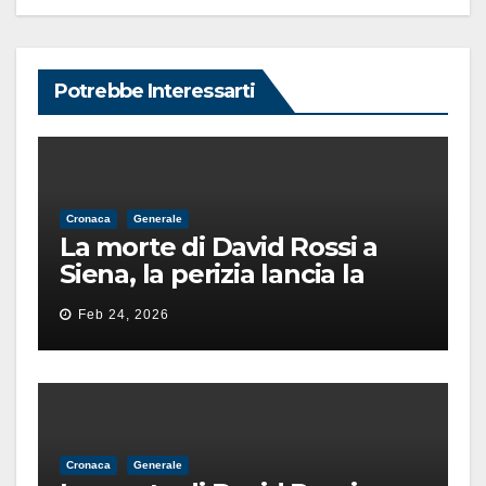
Potrebbe Interessarti
Cronaca
Generale
La morte di David Rossi a
Siena, la perizia lancia la
pista di un’intimidazione
Feb 24, 2026
finita male
Cronaca
Generale