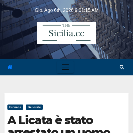
Skip
Gio. Ago 6th, 2026
9:01:16 AM
to
content
Cronaca
Generale
A Licata è stato
arrestato un uomo