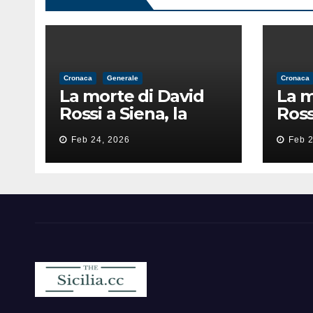
Cronaca
Generale
Cronaca
La morte di David
La m
Rossi a Siena, la
Ross
perizia lancia la
peri
Feb 24, 2026
Feb 2
pista di
pist
un’intimidazione
un’i
finita male
fini