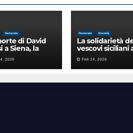
Generale
Generale
Società
orte di David
La solidarietà de
i a Siena, la
vescovi siciliani 
zia lancia la
Lorefice: «Ha di
4, 2026
Feb 24, 2026
a di
il valore e la dig
ntimidazione
dell’umanità»
ta male