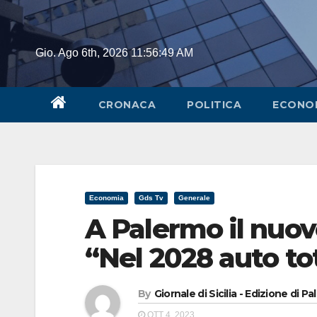
Skip
to
content
Gio. Ago 6th, 2026
11:56:49 AM
CRONACA
POLITICA
ECONO
Economia
Gds Tv
Generale
A Palermo il nuov
“Nel 2028 auto to
By
Giornale di Sicilia - Edizione di P
OTT 4, 2023