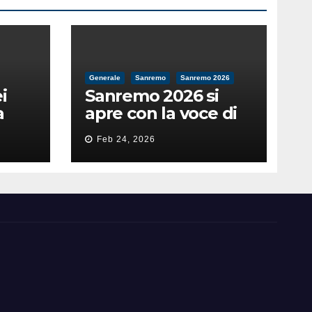
Generale
Sanremo
Sanremo 2026
i
Sanremo 2026 si
a
apre con la voce di
feso
Pippo Baudo
Feb 24, 2026
nità