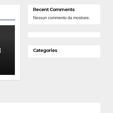
Recent Comments
Nessun commento da mostrare.
i
Categories
feso
ità