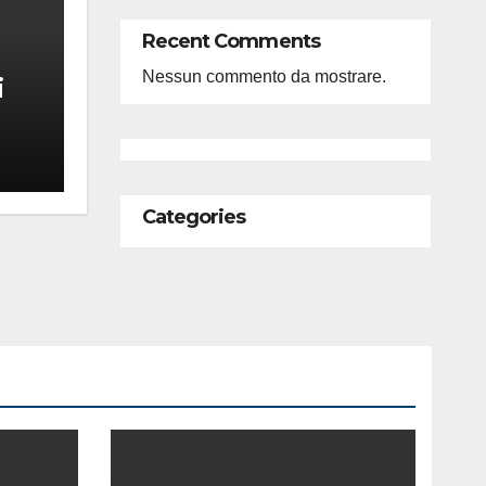
Recent Comments
Nessun commento da mostrare.
i
feso
ità
Categories