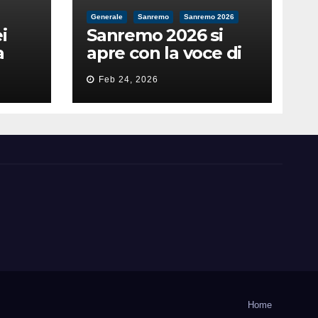
Generale
Sanremo
Sanremo 2026
i
Sanremo 2026 si
a
apre con la voce di
feso
Pippo Baudo
Feb 24, 2026
nità
Home