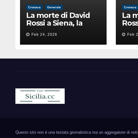
Cronaca
Generale
Cronaca
La morte di David
La m
Rossi a Siena, la
Ross
perizia lancia la
peri
Feb 24, 2026
Feb 2
pista di
pist
un’intimidazione
un’i
finita male
fini
Sicilia.cc
Notizie cronaca politica ecc..
Questo sito non è una testata giornalistica ma un aggregatore di notizie