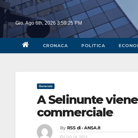
Skip
to
content
Gio. Ago 6th, 2026
3:59:25 PM
CRONACA
POLITICA
ECONO
Generale
A Selinunte viene 
commerciale
By
RSS di - ANSA.it
LUG 14, 2023