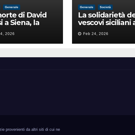
Generale
Generale
Società
orte di David
La solidarietà de
i a Siena, la
vescovi siciliani 
zia lancia la
Lorefice: «Ha di
4, 2026
Feb 24, 2026
a di
il valore e la dig
ntimidazione
dell’umanità»
ta male
 provenienti da altri siti di cui ne