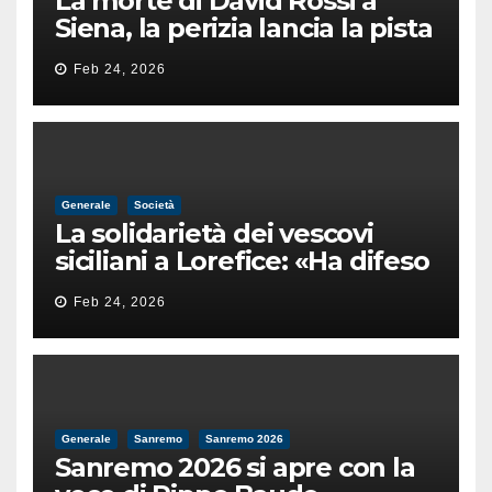
La morte di David Rossi a
Siena, la perizia lancia la pista
di un’intimidazione finita
Feb 24, 2026
male
Generale
Società
La solidarietà dei vescovi
siciliani a Lorefice: «Ha difeso
il valore e la dignità
Feb 24, 2026
dell’umanità»
Generale
Sanremo
Sanremo 2026
Sanremo 2026 si apre con la