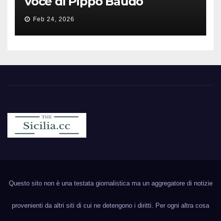
voce di Pippo Baudo
Feb 24, 2026
Sicilia.cc
Notizie cronaca politica ecc..
Questo sito non è una testata giornalistica ma un aggregatore di notizie
provenienti da altri siti di cui ne detengono i diritti. Per ogni altra cosa