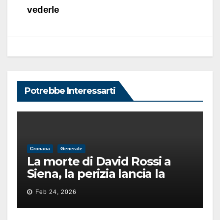
vederle
Potrebbe Interessarti
Cronaca
Generale
La morte di David Rossi a
Siena, la perizia lancia la
pista di un’intimidazione
Feb 24, 2026
finita male