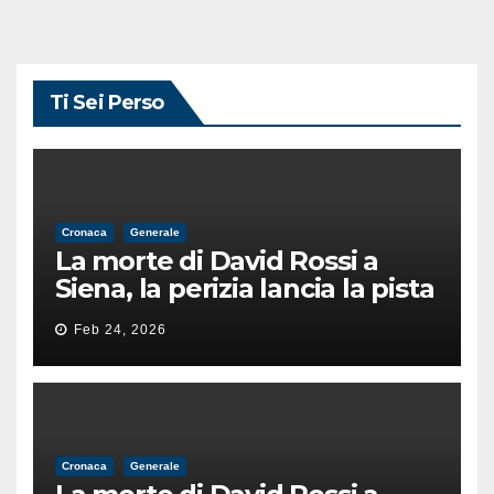
Ti Sei Perso
Cronaca
Generale
La morte di David Rossi a
Siena, la perizia lancia la pista
di un’intimidazione finita
Feb 24, 2026
male
Cronaca
Generale