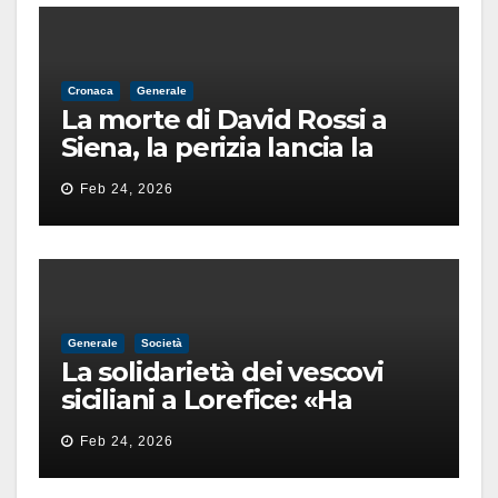
Cronaca
Generale
La morte di David Rossi a
Siena, la perizia lancia la
pista di un’intimidazione
Feb 24, 2026
finita male
Generale
Società
La solidarietà dei vescovi
siciliani a Lorefice: «Ha
difeso il valore e la dignità
Feb 24, 2026
dell’umanità»