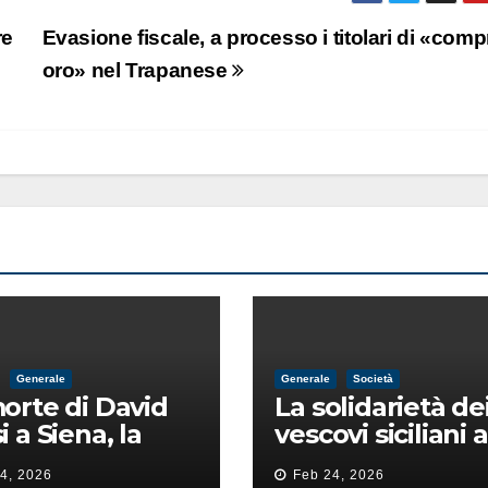
re
Evasione fiscale, a processo i titolari di «comp
oro» nel Trapanese
Generale
Generale
Società
orte di David
La solidarietà de
i a Siena, la
vescovi siciliani a
ia lancia la
Lorefice: «Ha di
4, 2026
Feb 24, 2026