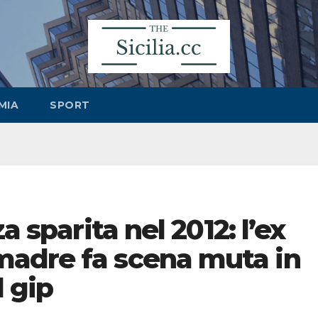
MIA
SPORT
a sparita nel 2012: l’ex
adre fa scena muta in
l gip