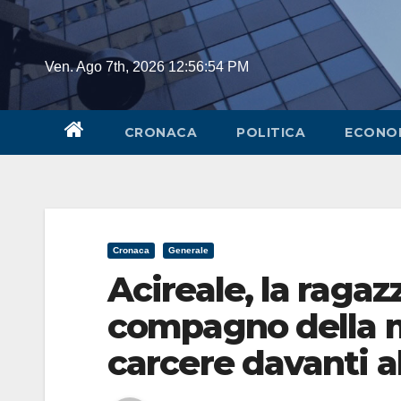
Skip
to
content
Ven. Ago 7th, 2026
12:56:55 PM
CRONACA
POLITICA
ECONO
Cronaca
Generale
Acireale, la ragazz
compagno della m
carcere davanti a