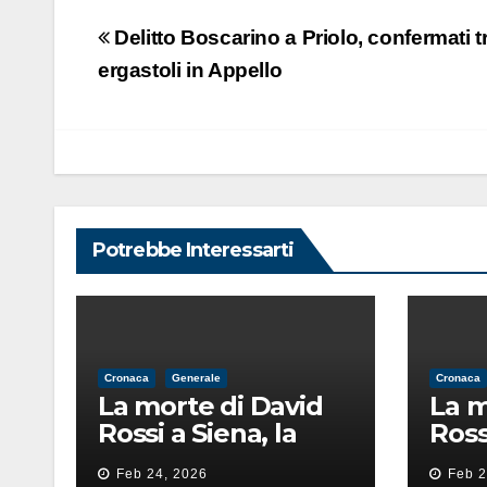
Navigazione
Delitto Boscarino a Priolo, confermati t
articoli
ergastoli in Appello
Potrebbe Interessarti
Cronaca
Generale
Cronaca
La morte di David
La m
Rossi a Siena, la
Ross
perizia lancia la
periz
Feb 24, 2026
Feb 2