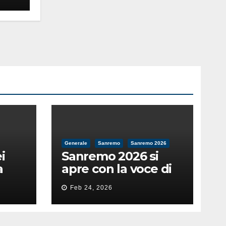
ità
Generale
Sanremo
Sanremo 2026
i
Sanremo 2026 si
a
apre con la voce di
feso
Pippo Baudo
Feb 24, 2026
nità