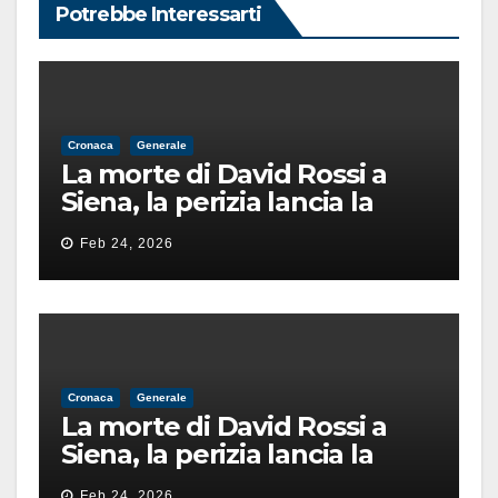
Potrebbe Interessarti
Cronaca
Generale
La morte di David Rossi a
Siena, la perizia lancia la
pista di un’intimidazione
Feb 24, 2026
finita male
Cronaca
Generale
La morte di David Rossi a
Siena, la perizia lancia la
pista di un’intimidazione
Feb 24, 2026