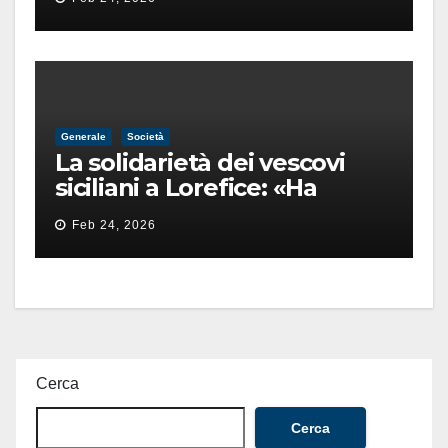
finita male
Generale
Società
La solidarietà dei vescovi
siciliani a Lorefice: «Ha
difeso il valore e la dignità
Feb 24, 2026
dell’umanità»
Cerca
Cerca