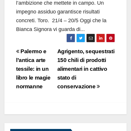
l’ambizione che mettete in campo. Un
impegno assiduo garantisce risultati
concreti. Toro. 21/4 – 20/5 Oggi che la
Bianca Signora vi guarda di...
Navigazione
Palermo e
Agrigento, sequestrati
articoli
l’antica arte
150 chili di prodotti
tessile: in un
alimentari in cattivo
libro le magie
stato di
normanne
conservazione