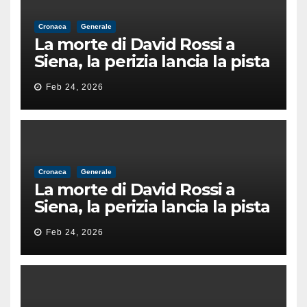
Cronaca
Generale
La morte di David Rossi a
Siena, la perizia lancia la pista
di un’intimidazione finita
Feb 24, 2026
male
Cronaca
Generale
La morte di David Rossi a
Siena, la perizia lancia la pista
di un’intimidazione finita
Feb 24, 2026
male