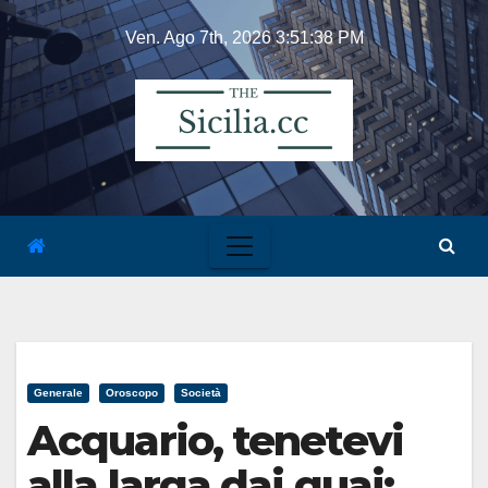
Skip
Ven. Ago 7th, 2026
3:51:38 PM
to
content
Generale
Oroscopo
Società
Acquario, tenetevi
alla larga dai guai: