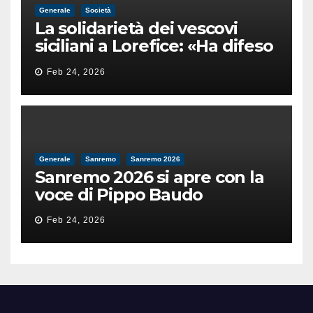
Generale
Società
La solidarietà dei vescovi
siciliani a Lorefice: «Ha difeso
il valore e la dignità
Feb 24, 2026
dell’umanità»
Generale
Sanremo
Sanremo 2026
Sanremo 2026 si apre con la
voce di Pippo Baudo
Feb 24, 2026