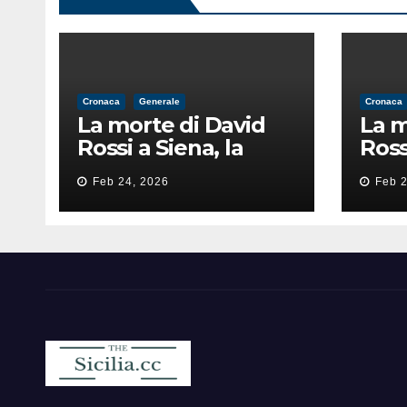
Cronaca
Generale
Cronaca
La morte di David
La m
Rossi a Siena, la
Ross
perizia lancia la
peri
Feb 24, 2026
Feb 2
pista di
pist
un’intimidazione
un’i
finita male
fini