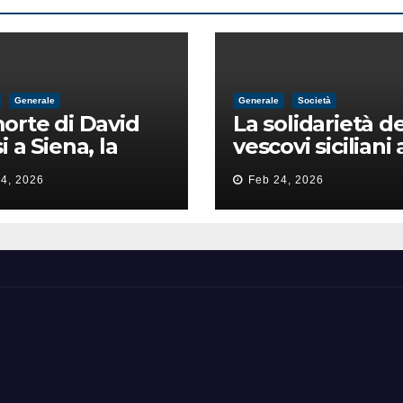
Generale
Generale
Società
orte di David
La solidarietà de
i a Siena, la
vescovi siciliani 
zia lancia la
Lorefice: «Ha di
4, 2026
Feb 24, 2026
a di
il valore e la dig
ntimidazione
dell’umanità»
ta male