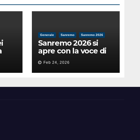
Generale
Sanremo
Sanremo 2026
i
Sanremo 2026 si
a
apre con la voce di
feso
Pippo Baudo
Feb 24, 2026
nità