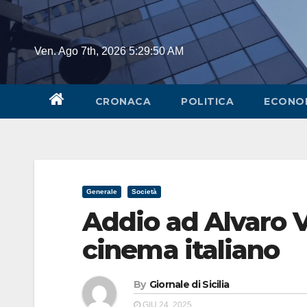
Skip
to
content
Ven. Ago 7th, 2026
5:29:51 AM
CRONACA
POLITICA
ECONO
Generale
Società
Addio ad Alvaro Vit
cinema italiano
By
Giornale di Sicilia
GIU 24, 2025