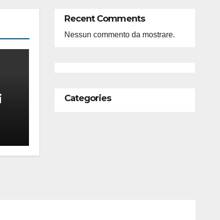
Recent Comments
Nessun commento da mostrare.
i
Categories
feso
ità