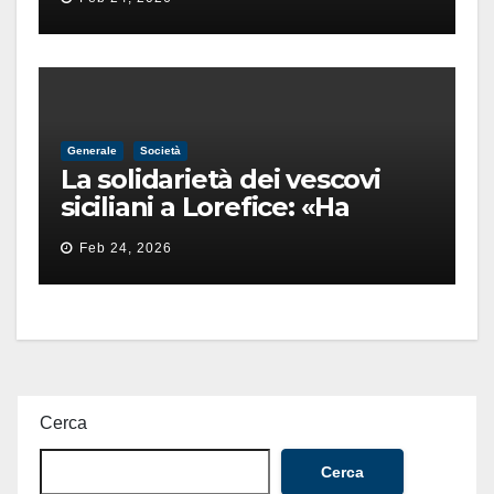
finita male
Generale
Società
La solidarietà dei vescovi
siciliani a Lorefice: «Ha
difeso il valore e la dignità
Feb 24, 2026
dell’umanità»
Cerca
Cerca