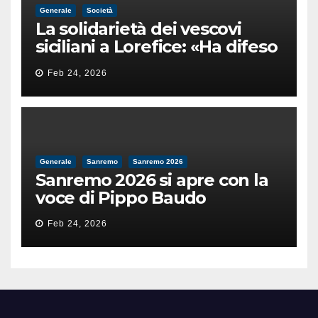
Generale
Società
La solidarietà dei vescovi
siciliani a Lorefice: «Ha difeso
il valore e la dignità
Feb 24, 2026
dell’umanità»
Generale
Sanremo
Sanremo 2026
Sanremo 2026 si apre con la
voce di Pippo Baudo
Feb 24, 2026