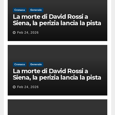
Cronaca
Generale
La morte di David Rossi a
Siena, la perizia lancia la pista
di un’intimidazione finita
Feb 24, 2026
male
Cronaca
Generale
La morte di David Rossi a
Siena, la perizia lancia la pista
di un’intimidazione finita
Feb 24, 2026
male