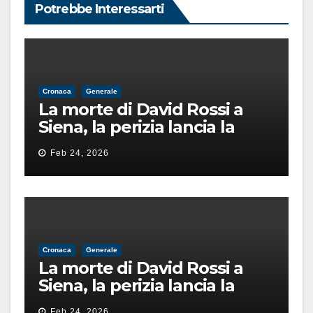
Potrebbe Interessarti
Cronaca
Generale
La morte di David Rossi a
Siena, la perizia lancia la
pista di un’intimidazione
Feb 24, 2026
finita male
Cronaca
Generale
La morte di David Rossi a
Siena, la perizia lancia la
pista di un’intimidazione
Feb 24, 2026