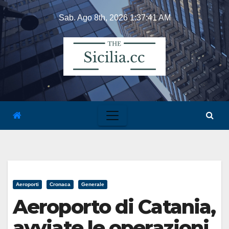
Skip
Sab. Ago 8th, 2026
1:37:42 AM
to
content
Aeroporti
Cronaca
Generale
Aeroporto di Catania,
avviate le operazioni