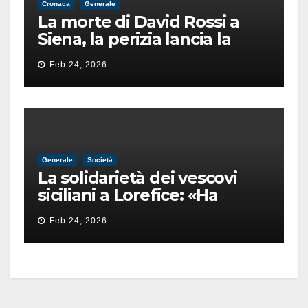
Cronaca
Generale
La morte di David Rossi a
Siena, la perizia lancia la
pista di un’intimidazione
Feb 24, 2026
finita male
Generale
Società
La solidarietà dei vescovi
siciliani a Lorefice: «Ha
difeso il valore e la dignità
Feb 24, 2026
dell’umanità»