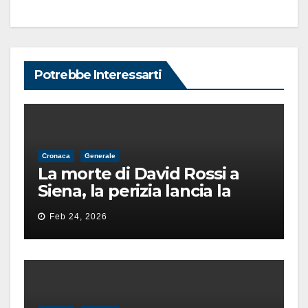
Potrebbe Interessarti
Cronaca
Generale
La morte di David Rossi a
Siena, la perizia lancia la
pista di un’intimidazione
Feb 24, 2026
finita male