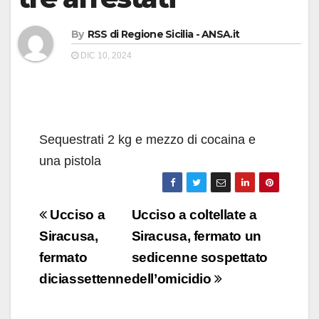
By
RSS di Regione Sicilia - ANSA.it
DIC 10, 2024
Sequestrati 2 kg e mezzo di cocaina e
una pistola
Navigazione
Ucciso a
Ucciso a coltellate a
articoli
Siracusa,
Siracusa, fermato un
fermato
sedicenne sospettato
diciassettenne
dell’omicidio