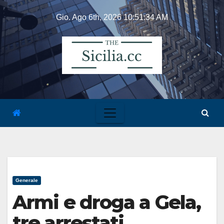
Skip
Gio. Ago 6th, 2026
10:51:34 AM
to
content
Generale
Armi e droga a Gela,
tre arrestati