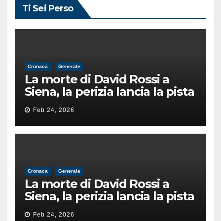
Ti Sei Perso
Cronaca
Generale
La morte di David Rossi a
Siena, la perizia lancia la pista
di un’intimidazione finita
Feb 24, 2026
male
Cronaca
Generale
La morte di David Rossi a
Siena, la perizia lancia la pista
di un’intimidazione finita
Feb 24, 2026
male