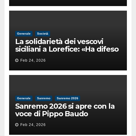
Generale
Società
La solidarietà dei vescovi
siciliani a Lorefice: «Ha difeso
il valore e la dignità
Feb 24, 2026
dell’umanità»
Generale
Sanremo
Sanremo 2026
Sanremo 2026 si apre con la
voce di Pippo Baudo
Feb 24, 2026