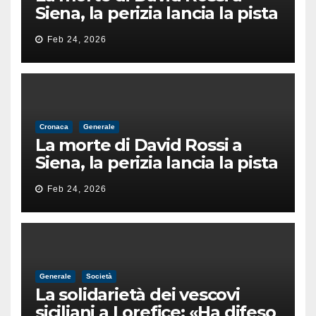
Siena, la perizia lancia la pista
di un’intimidazione finita
Feb 24, 2026
male
Cronaca
Generale
La morte di David Rossi a
Siena, la perizia lancia la pista
di un’intimidazione finita
Feb 24, 2026
male
Generale
Società
La solidarietà dei vescovi
siciliani a Lorefice: «Ha difeso