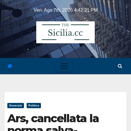
Skip
Ven. Ago 7th, 2026
4:42:21 PM
to
content
Generale
Politica
Ars, cancellata la
norma salva-