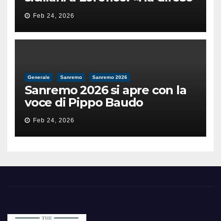
il valore e la dignità
Feb 24, 2026
dell’umanità»
Generale
Sanremo
Sanremo 2026
Sanremo 2026 si apre con la
voce di Pippo Baudo
Feb 24, 2026