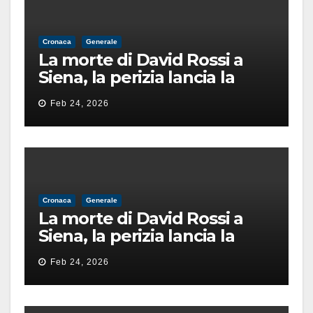
Cronaca
Generale
La morte di David Rossi a
Siena, la perizia lancia la
pista di un’intimidazione
Feb 24, 2026
finita male
Cronaca
Generale
La morte di David Rossi a
Siena, la perizia lancia la
pista di un’intimidazione
Feb 24, 2026
finita male