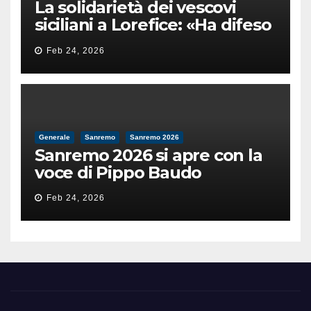
La solidarietà dei vescovi
siciliani a Lorefice: «Ha difeso
il valore e la dignità
Feb 24, 2026
dell’umanità»
Generale
Sanremo
Sanremo 2026
Sanremo 2026 si apre con la
voce di Pippo Baudo
Feb 24, 2026