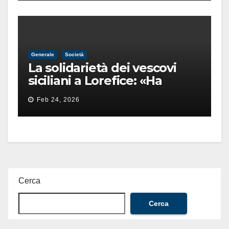
Generale
Società
La solidarietà dei vescovi
siciliani a Lorefice: «Ha
difeso il valore e la dignità
Feb 24, 2026
dell’umanità»
Cerca
Cerca