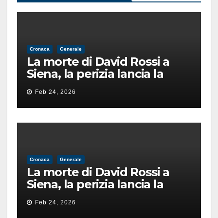
Cronaca
Generale
La morte di David Rossi a
Siena, la perizia lancia la
pista di un’intimidazione
Feb 24, 2026
finita male
Cronaca
Generale
La morte di David Rossi a
Siena, la perizia lancia la
pista di un’intimidazione
Feb 24, 2026
finita male