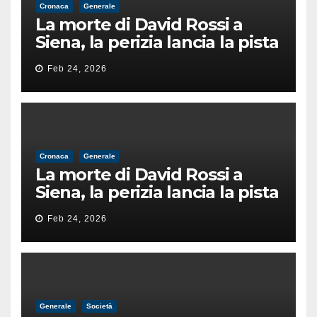
Cronaca
Generale
La morte di David Rossi a
Siena, la perizia lancia la pista
di un’intimidazione finita
Feb 24, 2026
male
Cronaca
Generale
La morte di David Rossi a
Siena, la perizia lancia la pista
di un’intimidazione finita
Feb 24, 2026
male
Generale
Società