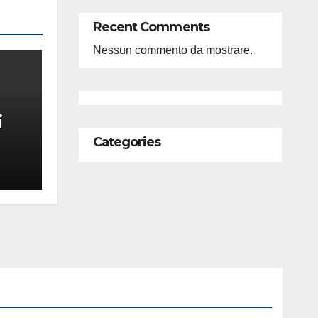
Recent Comments
Nessun commento da mostrare.
i
Categories
feso
ità