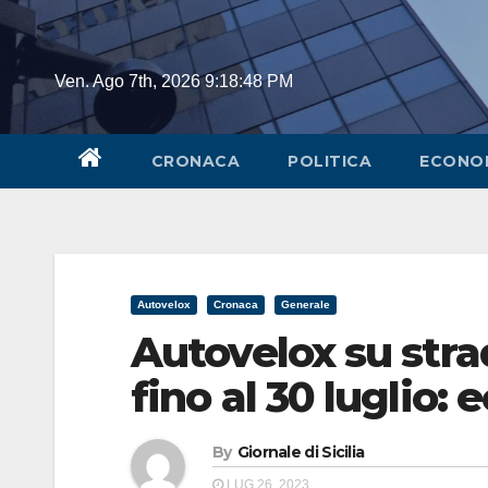
Skip
to
content
Ven. Ago 7th, 2026
9:18:49 PM
CRONACA
POLITICA
ECONO
Autovelox
Cronaca
Generale
Autovelox su stra
fino al 30 luglio:
By
Giornale di Sicilia
LUG 26, 2023