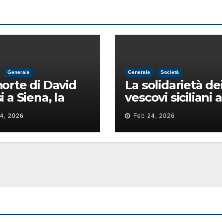
Generale
Generale
Società
orte di David
La solidarietà de
i a Siena, la
vescovi siciliani a
ia lancia la
Lorefice: «Ha di
4, 2026
Feb 24, 2026
 di
il valore e la dign
ntimidazione
dell’umanità»
ta male