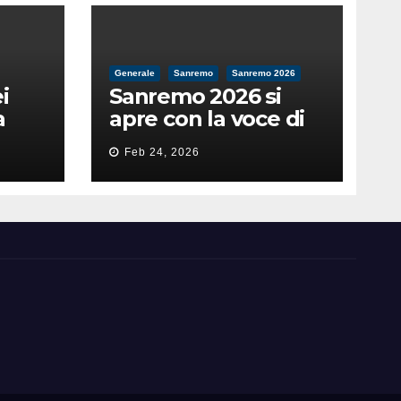
Generale
Sanremo
Sanremo 2026
i
Sanremo 2026 si
a
apre con la voce di
feso
Pippo Baudo
Feb 24, 2026
nità