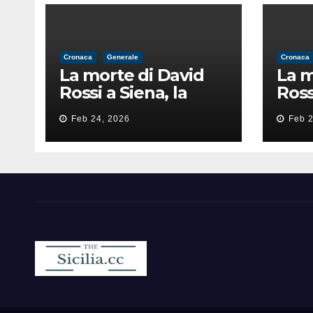
Cronaca
Generale
Cronaca
La morte di David
La m
Rossi a Siena, la
Ross
perizia lancia la
peri
Feb 24, 2026
Feb 2
pista di
pist
un’intimidazione
un’i
finita male
fini
Sicilia.cc
Notizie cronaca politica ecc..