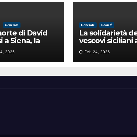
Generale
Generale
Società
orte di David
La solidarietà de
i a Siena, la
vescovi siciliani 
zia lancia la
Lorefice: «Ha di
4, 2026
Feb 24, 2026
a di
il valore e la dig
ntimidazione
dell’umanità»
ta male