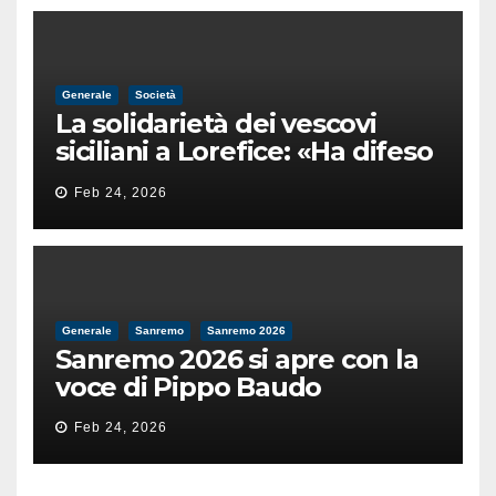
Generale
Società
La solidarietà dei vescovi
siciliani a Lorefice: «Ha difeso
il valore e la dignità
Feb 24, 2026
dell’umanità»
Generale
Sanremo
Sanremo 2026
Sanremo 2026 si apre con la
voce di Pippo Baudo
Feb 24, 2026