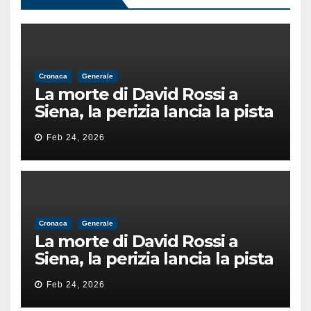
Cronaca
Generale
La morte di David Rossi a
Siena, la perizia lancia la pista
di un’intimidazione finita
Feb 24, 2026
male
Cronaca
Generale
La morte di David Rossi a
Siena, la perizia lancia la pista
di un’intimidazione finita
Feb 24, 2026
male