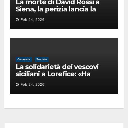
La morte di David Rossi a
Siena, la perizia lancia la
pista di un’intimidazione
Feb 24, 2026
finita male
Generale
Società
La solidarietà dei vescovi
siciliani a Lorefice: «Ha
difeso il valore e la dignità
Feb 24, 2026
dell’umanità»