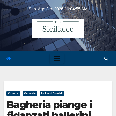
Skip
Sab. Ago 8th, 2026
10:04:55 AM
to
content
Cronaca
Generale
Incidenti Stradali
Bagheria piange i
fidanzati ballerini,