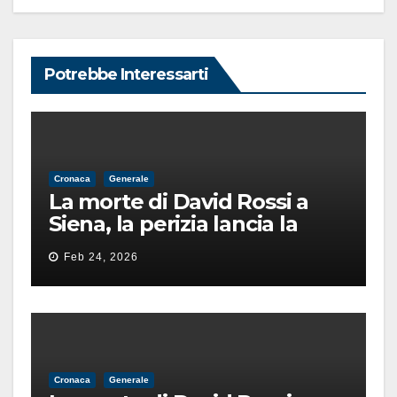
Potrebbe Interessarti
Cronaca
Generale
La morte di David Rossi a
Siena, la perizia lancia la
pista di un’intimidazione
Feb 24, 2026
finita male
Cronaca
Generale