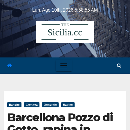
Skip
Lun. Ago 10th, 2026
5:58:55 AM
to
content
Banche
Cronaca
Generale
Rapine
Barcellona Pozzo di
Gotto, rapina in