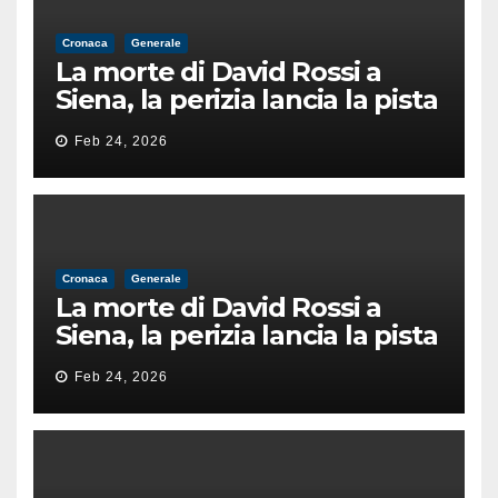
Cronaca
Generale
La morte di David Rossi a
Siena, la perizia lancia la pista
di un’intimidazione finita
Feb 24, 2026
male
Cronaca
Generale
La morte di David Rossi a
Siena, la perizia lancia la pista
di un’intimidazione finita
Feb 24, 2026
male