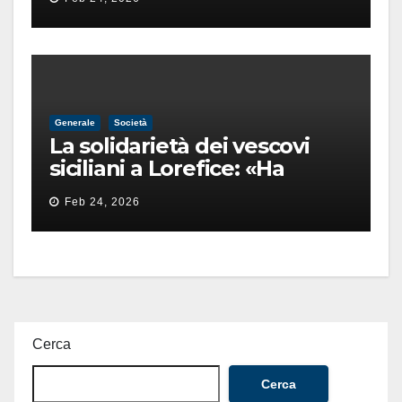
finita male
Generale
Società
La solidarietà dei vescovi
siciliani a Lorefice: «Ha
difeso il valore e la dignità
Feb 24, 2026
dell’umanità»
Cerca
Cerca