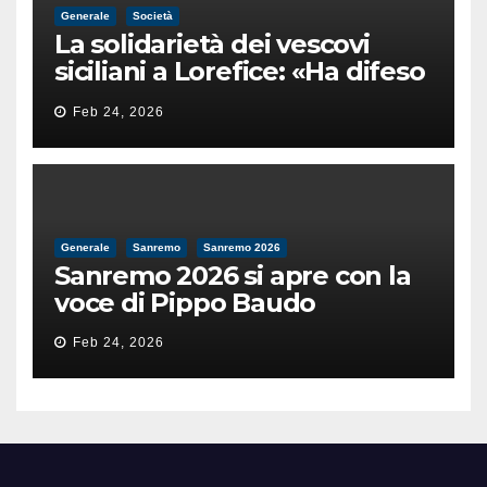
Generale
Società
La solidarietà dei vescovi
siciliani a Lorefice: «Ha difeso
il valore e la dignità
Feb 24, 2026
dell’umanità»
Generale
Sanremo
Sanremo 2026
Sanremo 2026 si apre con la
voce di Pippo Baudo
Feb 24, 2026