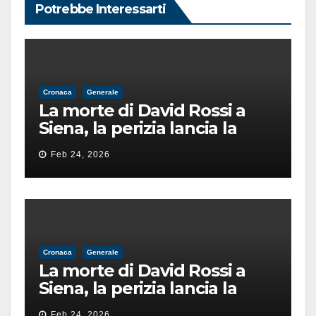
Potrebbe Interessarti
Cronaca
Generale
La morte di David Rossi a
Siena, la perizia lancia la
pista di un’intimidazione
Feb 24, 2026
finita male
Cronaca
Generale
La morte di David Rossi a
Siena, la perizia lancia la
pista di un’intimidazione
Feb 24, 2026