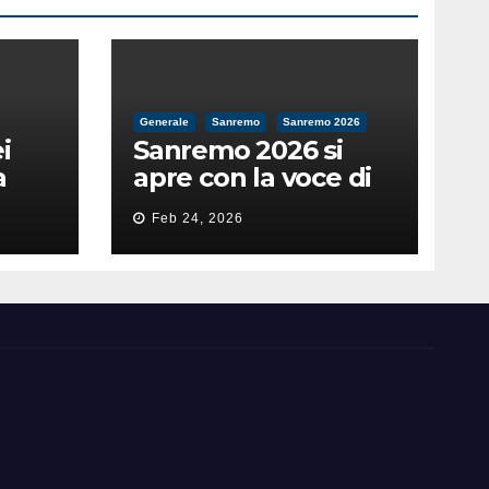
Generale
Sanremo
Sanremo 2026
i
Sanremo 2026 si
a
apre con la voce di
feso
Pippo Baudo
Feb 24, 2026
nità