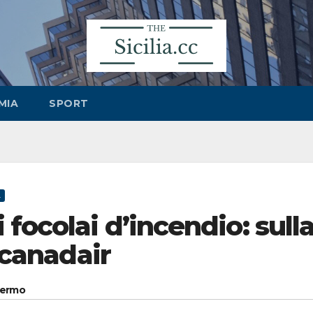
MIA
SPORT
a
focolai d’incendio: sull
l canadair
alermo