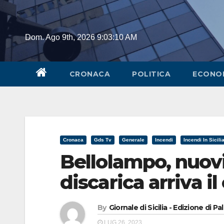
Skip
to
content
Dom. Ago 9th, 2026
9:03:11 AM
CRONACA
POLITICA
ECONO
Cronaca
Gds Tv
Generale
Incendi
Incendi In Sicili
Bellolampo, nuovi 
discarica arriva i
By
Giornale di Sicilia - Edizione di P
LUG 26, 2023