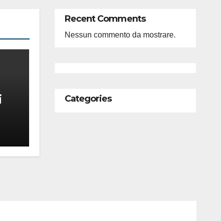
Recent Comments
Nessun commento da mostrare.
i
Categories
feso
ità