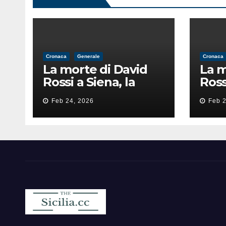
Cronaca
Generale
Cronaca
La morte di David
La m
Rossi a Siena, la
Ross
perizia lancia la
peri
Feb 24, 2026
Feb 2
pista di
pist
un’intimidazione
un’i
finita male
fini