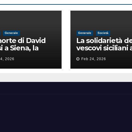
Generale
Generale
Società
orte di David
La solidarietà de
i a Siena, la
vescovi siciliani 
zia lancia la
Lorefice: «Ha di
4, 2026
Feb 24, 2026
a di
il valore e la dig
ntimidazione
dell’umanità»
ta male