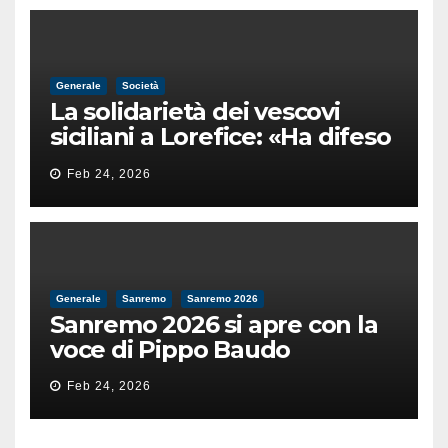
Generale
Società
La solidarietà dei vescovi
siciliani a Lorefice: «Ha difeso
il valore e la dignità
Feb 24, 2026
dell’umanità»
Generale
Sanremo
Sanremo 2026
Sanremo 2026 si apre con la
voce di Pippo Baudo
Feb 24, 2026