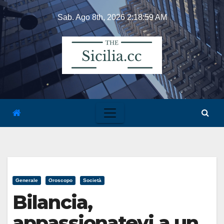
Skip
Sab. Ago 8th, 2026
2:18:59 AM
to
content
Generale
Oroscopo
Società
Bilancia,
appassionatevi a un