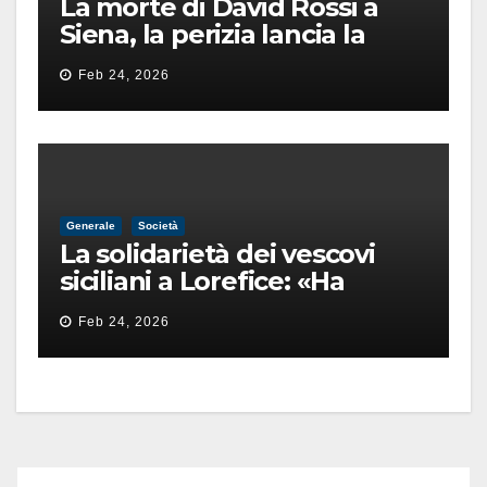
La morte di David Rossi a
Siena, la perizia lancia la
pista di un’intimidazione
Feb 24, 2026
finita male
Generale
Società
La solidarietà dei vescovi
siciliani a Lorefice: «Ha
difeso il valore e la dignità
Feb 24, 2026
dell’umanità»