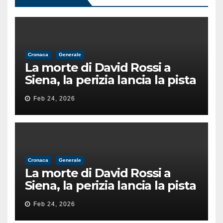
Cronaca
Generale
La morte di David Rossi a
Siena, la perizia lancia la pista
di un’intimidazione finita
Feb 24, 2026
male
Cronaca
Generale
La morte di David Rossi a
Siena, la perizia lancia la pista
di un’intimidazione finita
Feb 24, 2026
male