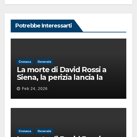
Potrebbe Interessarti
Cronaca
Generale
La morte di David Rossi a
Siena, la perizia lancia la
pista di un’intimidazione
Feb 24, 2026
finita male
Cronaca
Generale