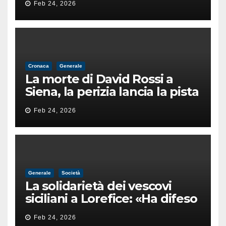
Feb 24, 2026
male
Cronaca
Generale
La morte di David Rossi a
Siena, la perizia lancia la pista
di un’intimidazione finita
Feb 24, 2026
male
Generale
Società
La solidarietà dei vescovi
siciliani a Lorefice: «Ha difeso
il valore e la dignità
Feb 24, 2026
dell’umanità»