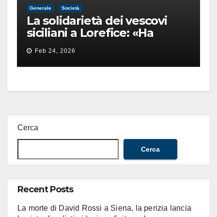
Generale
Società
La solidarietà dei vescovi
siciliani a Lorefice: «Ha
difeso il valore e la dignità
Feb 24, 2026
dell’umanità»
Cerca
Cerca
Recent Posts
La morte di David Rossi a Siena, la perizia lancia