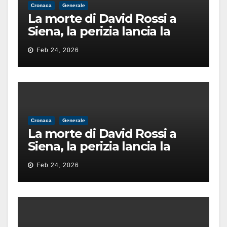
Cronaca
Generale
La morte di David Rossi a
Siena, la perizia lancia la
pista di un’intimidazione
Feb 24, 2026
finita male
Cronaca
Generale
La morte di David Rossi a
Siena, la perizia lancia la
pista di un’intimidazione
Feb 24, 2026
finita male