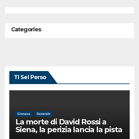
Categories
Ti Sei Perso
Cronaca
Generale
La morte di David Rossi a
Siena, la perizia lancia la pista
di un’intimidazione finita