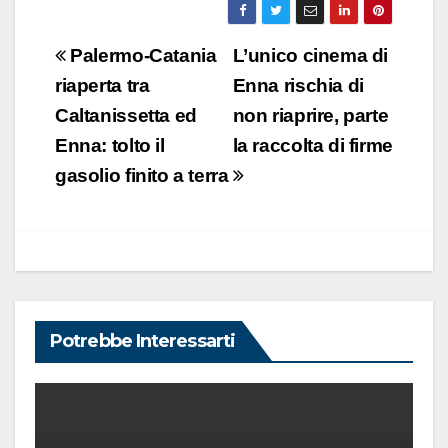
Navigazione
Palermo-Catania
L’unico cinema di
articoli
riaperta tra
Enna rischia di
Caltanissetta ed
non riaprire, parte
Enna: tolto il
la raccolta di firme
gasolio finito a terra
Potrebbe Interessarti