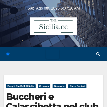
Skip
Sab. Ago 8th, 2026
5:37:16 AM
to
content
Borghi Più Belli D'italia
Cronaca
Generale
Piero Capizzi
Buccheri e
Calascibetta nel club