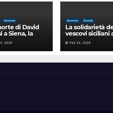
Generale
Generale
Società
orte di David
La solidarietà de
i a Siena, la
vescovi siciliani 
zia lancia la
Lorefice: «Ha di
4, 2026
Feb 24, 2026
a di
il valore e la dig
ntimidazione
dell’umanità»
ta male