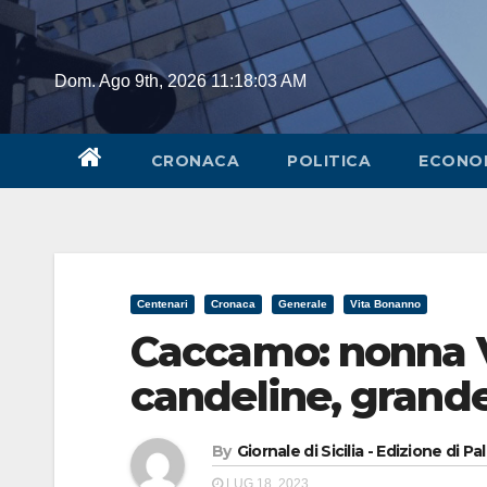
Skip
to
content
Dom. Ago 9th, 2026
11:18:03 AM
CRONACA
POLITICA
ECONO
Centenari
Cronaca
Generale
Vita Bonanno
Caccamo: nonna V
candeline, grande 
By
Giornale di Sicilia - Edizione di P
LUG 18, 2023