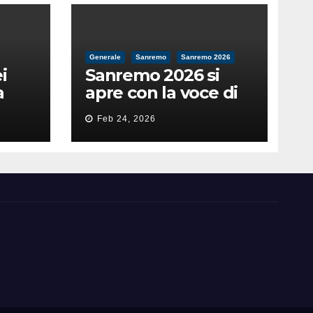
Generale
Sanremo
Sanremo 2026
i
Sanremo 2026 si
a
apre con la voce di
feso
Pippo Baudo
Feb 24, 2026
nità