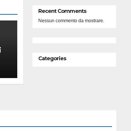
Recent Comments
Nessun commento da mostrare.
i
Categories
feso
ità