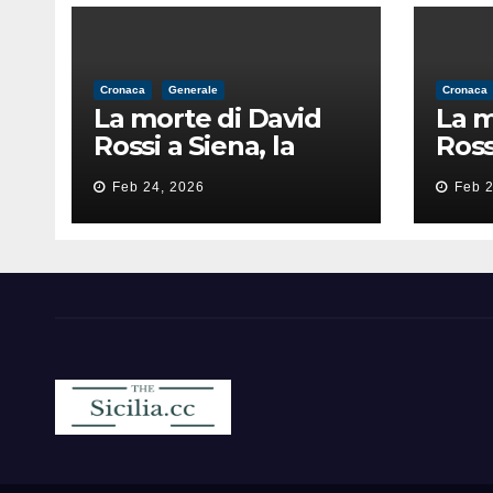
Cronaca
Generale
Cronaca
La morte di David
La m
Rossi a Siena, la
Ross
perizia lancia la
peri
Feb 24, 2026
Feb 2
pista di
pist
un’intimidazione
un’i
finita male
fini
Sicilia.cc
Notizie cronaca politica ecc..