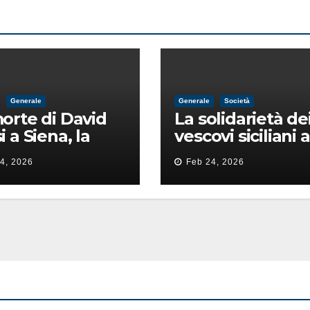
Generale
Generale
Società
orte di David
La solidarietà de
i a Siena, la
vescovi siciliani a
ia lancia la
Lorefice: «Ha di
4, 2026
Feb 24, 2026
 di
il valore e la dign
ntimidazione
dell’umanità»
ta male