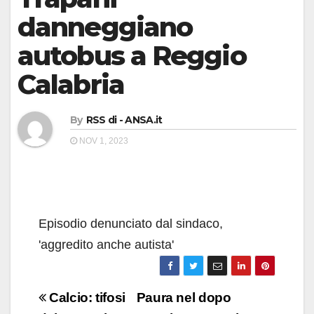
danneggiano
autobus a Reggio
Calabria
By
RSS di - ANSA.it
NOV 1, 2023
Episodio denunciato dal sindaco,
'aggredito anche autista'
Navigazione
Calcio: tifosi
Paura nel dopo