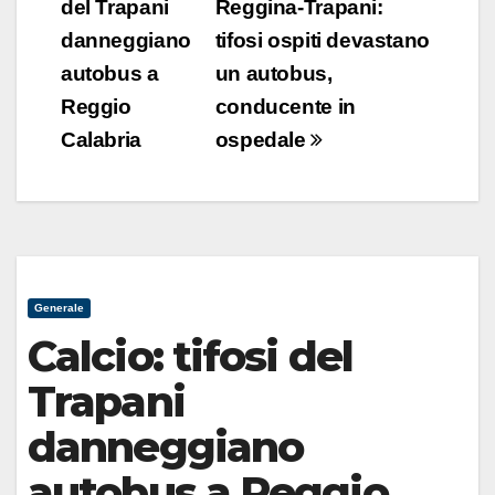
articoli
del Trapani
Reggina-Trapani:
danneggiano
tifosi ospiti devastano
autobus a
un autobus,
Reggio
conducente in
Calabria
ospedale
Generale
Calcio: tifosi del
Trapani
danneggiano
autobus a Reggio