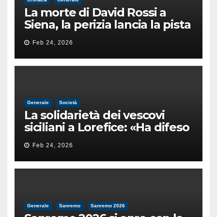
La morte di David Rossi a
Siena, la perizia lancia la pista
di un’intimidazione finita
Feb 24, 2026
male
Generale
Società
La solidarietà dei vescovi
siciliani a Lorefice: «Ha difeso
il valore e la dignità
Feb 24, 2026
dell’umanità»
Generale
Sanremo
Sanremo 2026