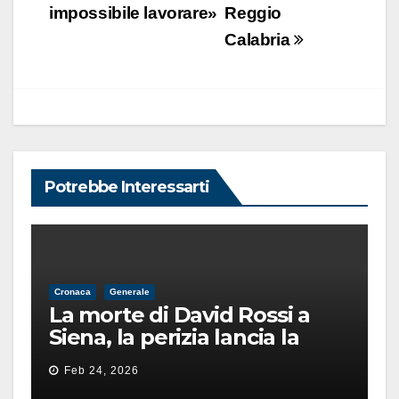
impossibile lavorare»
Reggio
Calabria
Potrebbe Interessarti
Cronaca
Generale
La morte di David Rossi a
Siena, la perizia lancia la
pista di un’intimidazione
Feb 24, 2026
finita male