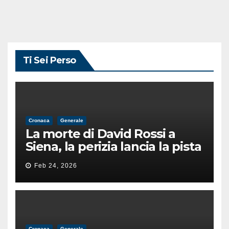
Ti Sei Perso
Cronaca
Generale
La morte di David Rossi a
Siena, la perizia lancia la pista
di un’intimidazione finita
Feb 24, 2026
male
Cronaca
Generale