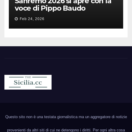
Sanremo 2026 si apre con la
voce di Pippo Baudo
Feb 24, 2026
Sicilia.cc
Notizie cronaca politica ecc..
Questo sito non è una testata giornalistica ma un aggregatore di notizie
provenienti da altri siti di cui ne detengono i diritti. Per ogni altra cosa