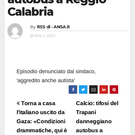
Calabria
By
RSS di - ANSA.it
NOV 1, 2023
Episodio denunciato dal sindaco,
'aggredito anche autista'
Navigazione
Torna a casa
Calcio: tifosi del
articoli
l’italiano uscito da
Trapani
Gaza: «Condizioni
danneggiano
drammatiche, qui è
autobus a