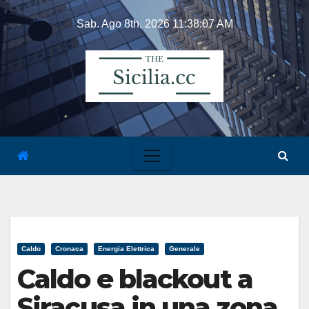
Skip
Sab. Ago 8th, 2026
11:38:07 AM
to
content
Caldo
Cronaca
Energia Elettrica
Generale
Caldo e blackout a
Siracusa in una zona