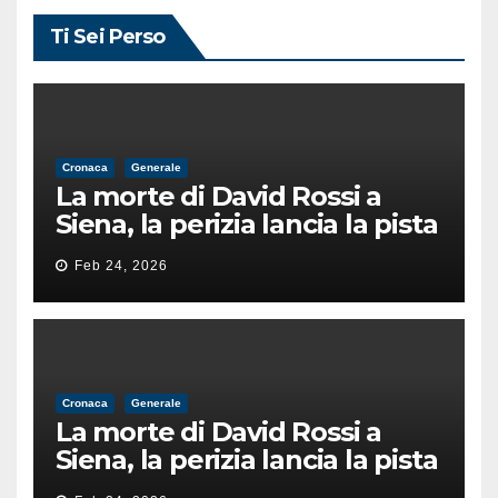
Ti Sei Perso
Cronaca
Generale
La morte di David Rossi a
Siena, la perizia lancia la pista
di un’intimidazione finita
Feb 24, 2026
male
Cronaca
Generale
La morte di David Rossi a
Siena, la perizia lancia la pista
di un’intimidazione finita