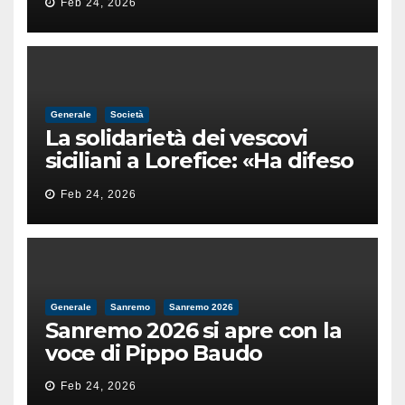
Feb 24, 2026
male
Generale
Società
La solidarietà dei vescovi
siciliani a Lorefice: «Ha difeso
il valore e la dignità
Feb 24, 2026
dell’umanità»
Generale
Sanremo
Sanremo 2026
Sanremo 2026 si apre con la
voce di Pippo Baudo
Feb 24, 2026