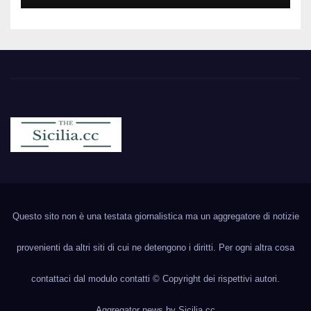
Sicilia.cc
Notizie cronaca politica ecc..
Questo sito non è una testata giornalistica ma un aggregatore di notizie
provenienti da altri siti di cui ne detengono i diritti. Per ogni altra cosa
contattaci dal modulo contatti © Copyright dei rispettivi autori.
Aggregator news by
Sicilia.cc