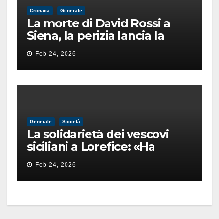
Cronaca
Generale
La morte di David Rossi a
Siena, la perizia lancia la
pista di un’intimidazione
Feb 24, 2026
finita male
Generale
Società
La solidarietà dei vescovi
siciliani a Lorefice: «Ha
difeso il valore e la dignità
Feb 24, 2026
dell’umanità»