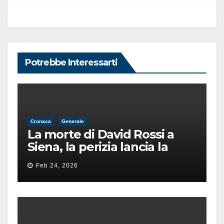
Potrebbe Interessarti
Cronaca
Generale
La morte di David Rossi a
Siena, la perizia lancia la
pista di un’intimidazione
Feb 24, 2026
finita male