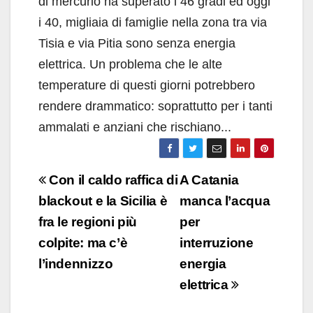
di mercurio ha superato i 46 gradi ed oggi
i 40, migliaia di famiglie nella zona tra via
Tisia e via Pitia sono senza energia
elettrica. Un problema che le alte
temperature di questi giorni potrebbero
rendere drammatico: soprattutto per i tanti
ammalati e anziani che rischiano...
Navigazione
Con il caldo raffica di
A Catania
articoli
blackout e la Sicilia è
manca l’acqua
fra le regioni più
per
colpite: ma c’è
interruzione
l’indennizzo
energia
elettrica