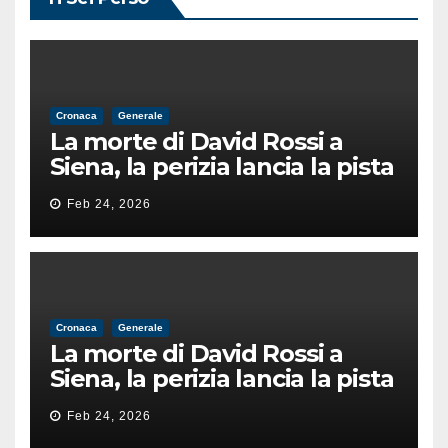
Cronaca
Generale
La morte di David Rossi a
Siena, la perizia lancia la pista
di un’intimidazione finita
Feb 24, 2026
male
Cronaca
Generale
La morte di David Rossi a
Siena, la perizia lancia la pista
di un’intimidazione finita
Feb 24, 2026
male