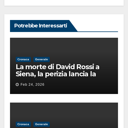
Potrebbe Interessarti
Cronaca
Generale
La morte di David Rossi a
Siena, la perizia lancia la
pista di un’intimidazione
Feb 24, 2026
finita male
Cronaca
Generale