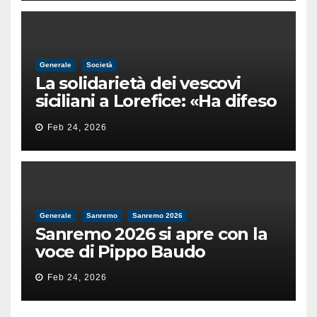
Generale
Società
La solidarietà dei vescovi
siciliani a Lorefice: «Ha difeso
il valore e la dignità
Feb 24, 2026
dell’umanità»
Generale
Sanremo
Sanremo 2026
Sanremo 2026 si apre con la
voce di Pippo Baudo
Feb 24, 2026