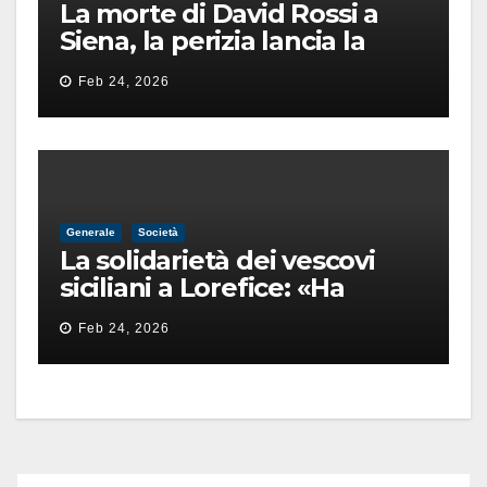
La morte di David Rossi a
Siena, la perizia lancia la
pista di un’intimidazione
Feb 24, 2026
finita male
Generale
Società
La solidarietà dei vescovi
siciliani a Lorefice: «Ha
difeso il valore e la dignità
Feb 24, 2026
dell’umanità»