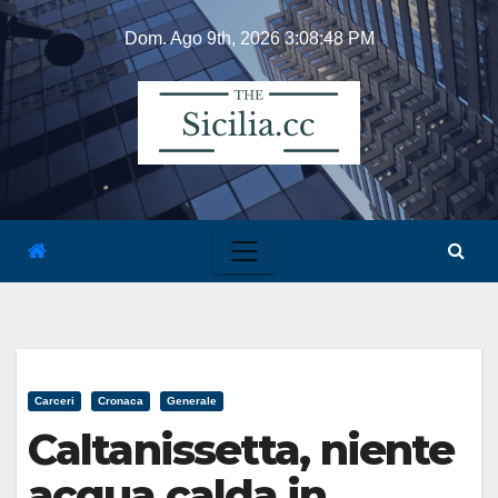
Skip
Dom. Ago 9th, 2026
3:08:48 PM
to
content
Carceri
Cronaca
Generale
Caltanissetta, niente
acqua calda in