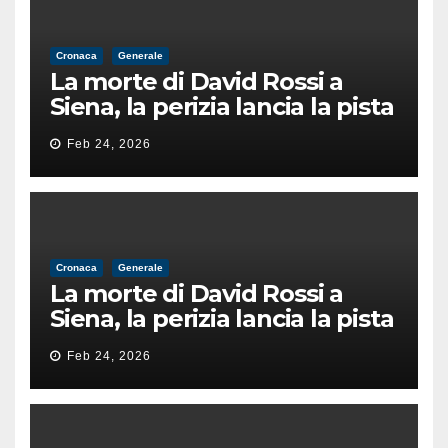
Cronaca
Generale
La morte di David Rossi a
Siena, la perizia lancia la pista
di un’intimidazione finita
Feb 24, 2026
male
Cronaca
Generale
La morte di David Rossi a
Siena, la perizia lancia la pista
di un’intimidazione finita
Feb 24, 2026
male