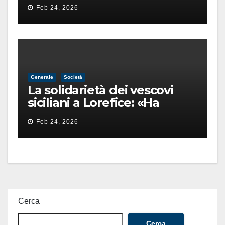
pista di un’intimidazione
Feb 24, 2026
finita male
Generale
Società
La solidarietà dei vescovi
siciliani a Lorefice: «Ha
difeso il valore e la dignità
Feb 24, 2026
dell’umanità»
Cerca
Cerca