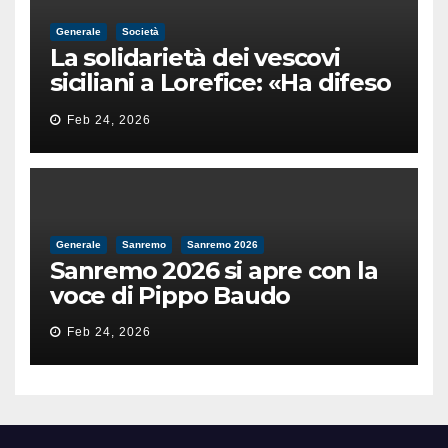
Generale
Società
La solidarietà dei vescovi
siciliani a Lorefice: «Ha difeso
il valore e la dignità
Feb 24, 2026
dell’umanità»
Generale
Sanremo
Sanremo 2026
Sanremo 2026 si apre con la
voce di Pippo Baudo
Feb 24, 2026