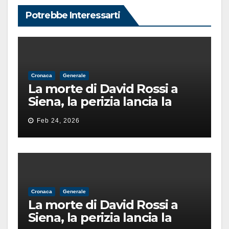
Potrebbe Interessarti
Cronaca
Generale
La morte di David Rossi a
Siena, la perizia lancia la
pista di un’intimidazione
Feb 24, 2026
finita male
Cronaca
Generale
La morte di David Rossi a
Siena, la perizia lancia la