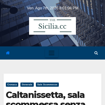
Skip
Ven. Ago 7th, 2026
8:01:04 PM
to
content
Cronaca
Generale
Sale Scommesse
Caltanissetta, sala
scommessa senza