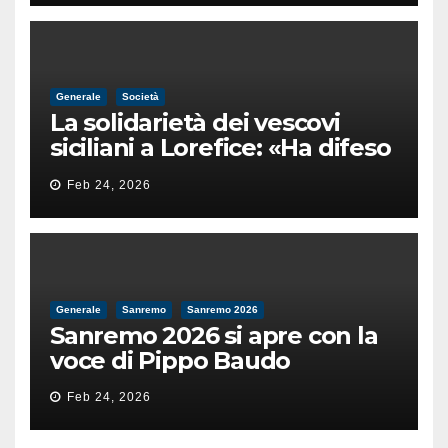
Generale
Società
La solidarietà dei vescovi
siciliani a Lorefice: «Ha difeso
il valore e la dignità
Feb 24, 2026
dell’umanità»
Generale
Sanremo
Sanremo 2026
Sanremo 2026 si apre con la
voce di Pippo Baudo
Feb 24, 2026