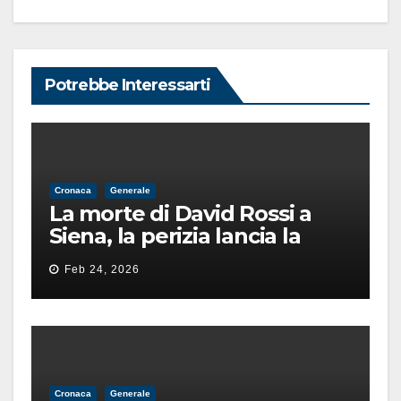
Potrebbe Interessarti
Cronaca
Generale
La morte di David Rossi a
Siena, la perizia lancia la
pista di un’intimidazione
Feb 24, 2026
finita male
Cronaca
Generale