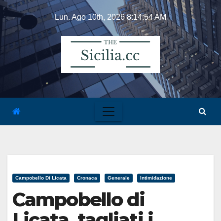
Skip
Lun. Ago 10th, 2026
8:14:55 AM
to
content
Campobello Di Licata
Cronaca
Generale
Intimidazione
Campobello di
Licata, tagliati i