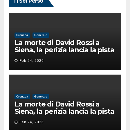
Ti Sei Perso
Cronaca
Generale
La morte di David Rossi a
Siena, la perizia lancia la pista
di un’intimidazione finita
Feb 24, 2026
male
Cronaca
Generale
La morte di David Rossi a
Siena, la perizia lancia la pista
di un’intimidazione finita
Feb 24, 2026
male