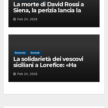
La morte di David Rossi a
Siena, la perizia lancia la
pista di un’intimidazione
Feb 24, 2026
finita male
Generale
Società
La solidarietà dei vescovi
siciliani a Lorefice: «Ha
difeso il valore e la dignità
Feb 24, 2026
dell’umanità»