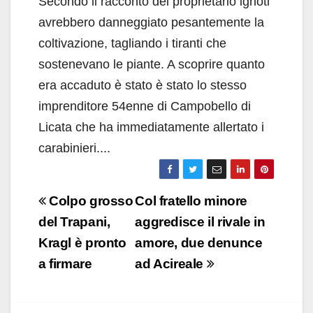
Secondo il racconto del proprietario ignoti
avrebbero danneggiato pesantemente la
coltivazione, tagliando i tiranti che
sostenevano le piante. A scoprire quanto
era accaduto è stato è stato lo stesso
imprenditore 54enne di Campobello di
Licata che ha immediatamente allertato i
carabinieri....
Navigazione
Colpo grosso
Col fratello minore
articoli
del Trapani,
aggredisce il rivale in
Kragl è pronto
amore, due denunce
a firmare
ad Acireale