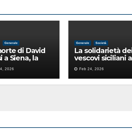
Generale
Generale
Società
orte di David
La solidarietà de
i a Siena, la
vescovi siciliani a
ia lancia la
Lorefice: «Ha di
4, 2026
Feb 24, 2026
 di
il valore e la dign
ntimidazione
dell’umanità»
ta male