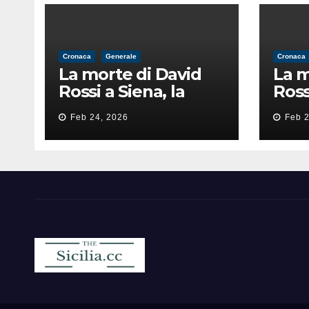
Cronaca
Generale
Cronaca
La morte di David
La m
Rossi a Siena, la
Ross
perizia lancia la
peri
Feb 24, 2026
Feb 2
pista di
pist
un’intimidazione
un’i
finita male
fini
Sicilia.cc
Notizie cronaca politica ecc..