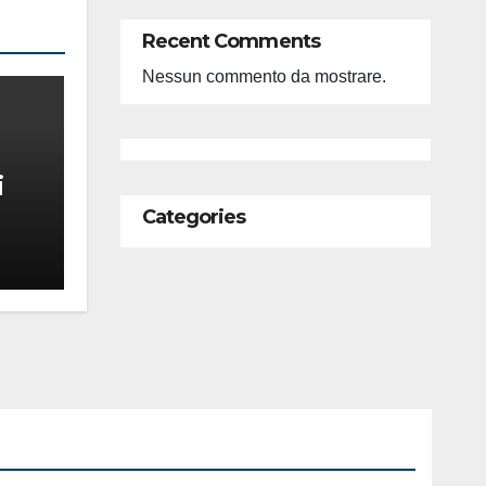
Recent Comments
Nessun commento da mostrare.
i
Categories
feso
ità