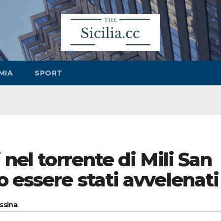
MIA
SPORT
 nel torrente di Mili San
o essere stati avvelenati
essina