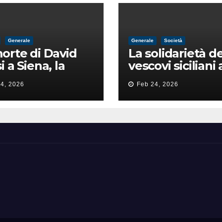
Generale
Generale
Società
orte di David
La solidarietà de
i a Siena, la
vescovi siciliani 
zia lancia la
Lorefice: «Ha di
4, 2026
Feb 24, 2026
a di
il valore e la dig
ntimidazione
dell’umanità»
ta male