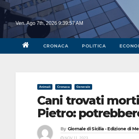
Skip
to
content
Ven. Ago 7th, 2026
9:39:57 AM
CRONACA
POLITICA
ECONO
Animali
Cronaca
Generale
Cani trovati morti
Pietro: potrebber
By
Giornale di Sicilia - Edizione di M
NOV 11, 2023