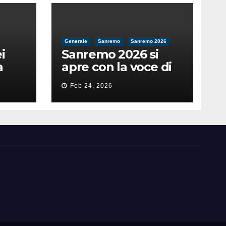
Generale
Sanremo
Sanremo 2026
i
Sanremo 2026 si
a
apre con la voce di
feso
Pippo Baudo
Feb 24, 2026
nità