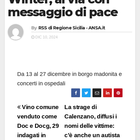
messaggio di pace
By
RSS di Regione Sicilia - ANSA.it
DIC 10, 2024
Da 13 al 27 dicembre in borgo madonita e
concerti in ospedali
Navigazione
Vino comune
La strage di
articoli
venduto come
Calenzano, diffusi i
Doc e Docg, 29
nomi delle vittime:
indagati in
c’è anche un autista