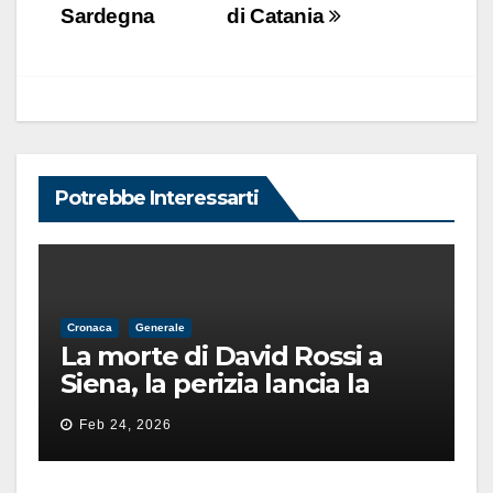
Sardegna
di Catania
Potrebbe Interessarti
Cronaca
Generale
La morte di David Rossi a
Siena, la perizia lancia la
pista di un’intimidazione
Feb 24, 2026
finita male