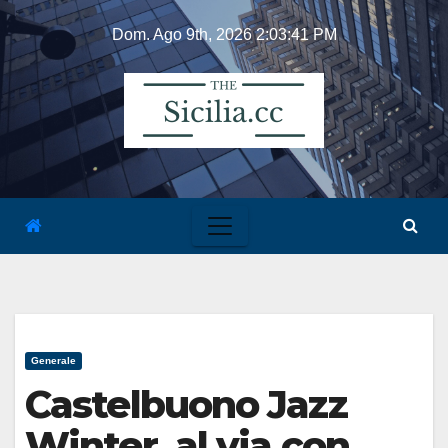
Skip
Dom. Ago 9th, 2026
2:03:42 PM
to
content
Generale
Castelbuono Jazz
Winter, al via con