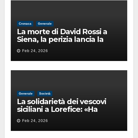
Cronaca
Generale
La morte di David Rossi a
Siena, la perizia lancia la
pista di un’intimidazione
Feb 24, 2026
finita male
Generale
Società
La solidarietà dei vescovi
siciliani a Lorefice: «Ha
difeso il valore e la dignità
Feb 24, 2026
dell’umanità»