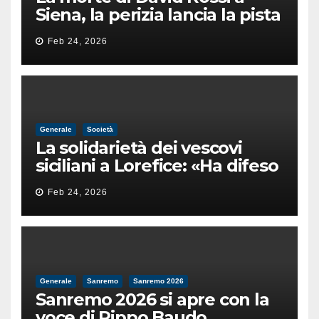
Siena, la perizia lancia la pista
di un’intimidazione finita
Feb 24, 2026
male
Generale
Società
La solidarietà dei vescovi
siciliani a Lorefice: «Ha difeso
il valore e la dignità
Feb 24, 2026
dell’umanità»
Generale
Sanremo
Sanremo 2026
Sanremo 2026 si apre con la
voce di Pippo Baudo