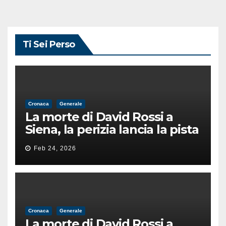
Ti Sei Perso
Cronaca
Generale
La morte di David Rossi a
Siena, la perizia lancia la pista
di un’intimidazione finita
Feb 24, 2026
male
Cronaca
Generale
La morte di David Rossi a