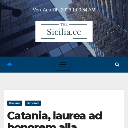
Skip
Ven. Ago 7th, 2026
1:00:34 AM
to
content
Cronaca
Generale
Catania, laurea ad
honorem alla