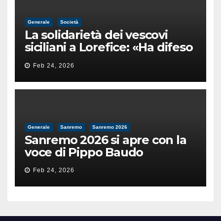
Generale
Società
La solidarietà dei vescovi
siciliani a Lorefice: «Ha difeso
il valore e la dignità
Feb 24, 2026
dell’umanità»
Generale
Sanremo
Sanremo 2026
Sanremo 2026 si apre con la
voce di Pippo Baudo
Feb 24, 2026