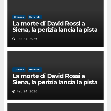
Cronaca
Generale
La morte di David Rossi a
Siena, la perizia lancia la pista
di un’intimidazione finita
Feb 24, 2026
male
Cronaca
Generale
La morte di David Rossi a
Siena, la perizia lancia la pista
di un’intimidazione finita
Feb 24, 2026
male