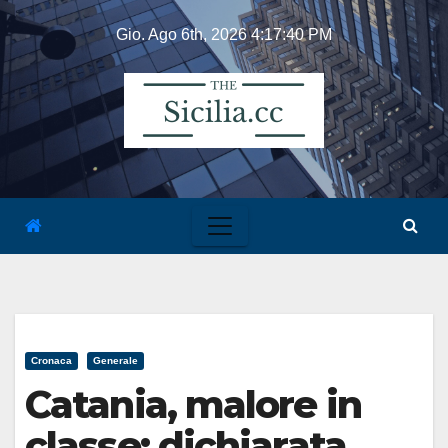
Skip
Gio. Ago 6th, 2026
4:17:40 PM
to
content
Cronaca
Generale
Catania, malore in
classe: dichiarata