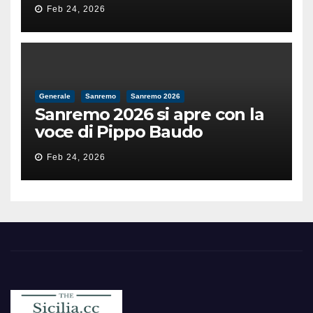
il valore e la dignità
Feb 24, 2026
dell’umanità»
Generale
Sanremo
Sanremo 2026
Sanremo 2026 si apre con la
voce di Pippo Baudo
Feb 24, 2026