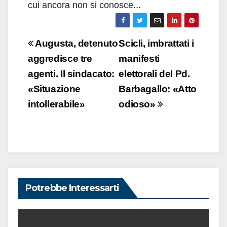
cui ancora non si conosce...
Navigazione
Augusta, detenuto
Scicli, imbrattati i
articoli
aggredisce tre
manifesti
agenti. Il sindacato:
elettorali del Pd.
«Situazione
Barbagallo: «Atto
intollerabile»
odioso»
Potrebbe Interessarti