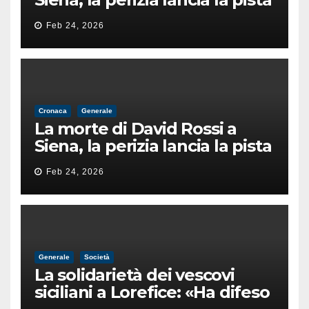
di un’intimidazione finita
Feb 24, 2026
male
Cronaca
Generale
La morte di David Rossi a
Siena, la perizia lancia la pista
di un’intimidazione finita
Feb 24, 2026
male
Generale
Società
La solidarietà dei vescovi
siciliani a Lorefice: «Ha difeso