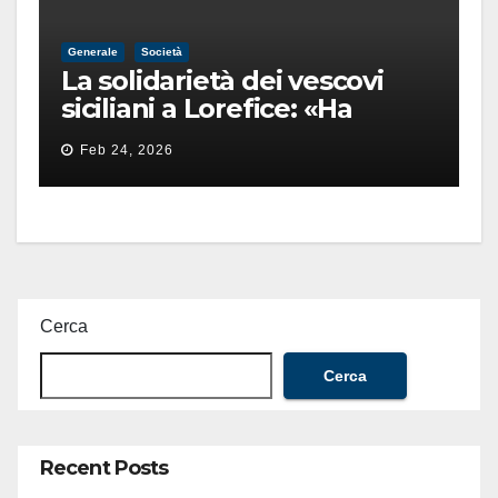
Generale
Società
La solidarietà dei vescovi
siciliani a Lorefice: «Ha
difeso il valore e la dignità
Feb 24, 2026
dell’umanità»
Cerca
Cerca
Recent Posts