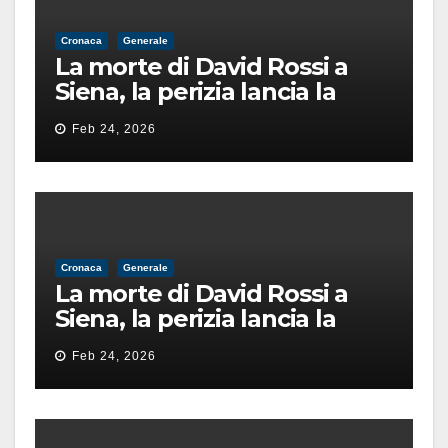
Cronaca
Generale
La morte di David Rossi a
Siena, la perizia lancia la
pista di un’intimidazione
Feb 24, 2026
finita male
Cronaca
Generale
La morte di David Rossi a
Siena, la perizia lancia la
pista di un’intimidazione
Feb 24, 2026
finita male