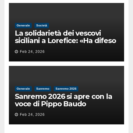
Generale
Società
La solidarietà dei vescovi
siciliani a Lorefice: «Ha difeso
il valore e la dignità
Feb 24, 2026
dell’umanità»
Generale
Sanremo
Sanremo 2026
Sanremo 2026 si apre con la
voce di Pippo Baudo
Feb 24, 2026