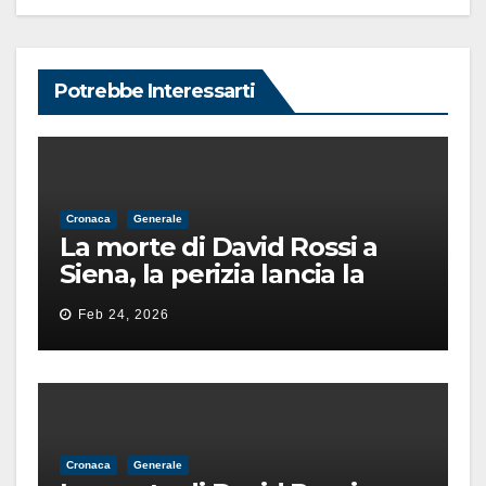
Potrebbe Interessarti
Cronaca
Generale
La morte di David Rossi a
Siena, la perizia lancia la
pista di un’intimidazione
Feb 24, 2026
finita male
Cronaca
Generale