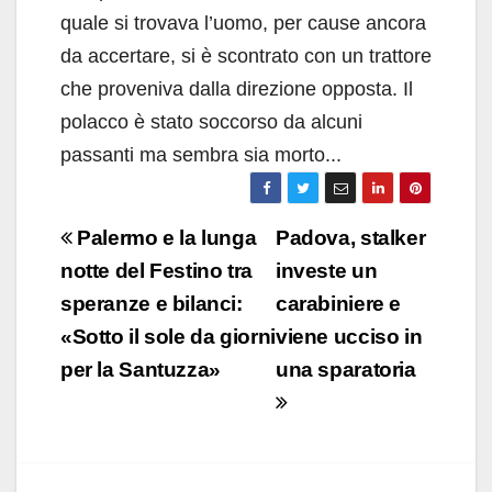
quale si trovava l’uomo, per cause ancora
da accertare, si è scontrato con un trattore
che proveniva dalla direzione opposta. Il
polacco è stato soccorso da alcuni
passanti ma sembra sia morto...
Navigazione
Palermo e la lunga
Padova, stalker
articoli
notte del Festino tra
investe un
speranze e bilanci:
carabiniere e
«Sotto il sole da giorni
viene ucciso in
per la Santuzza»
una sparatoria