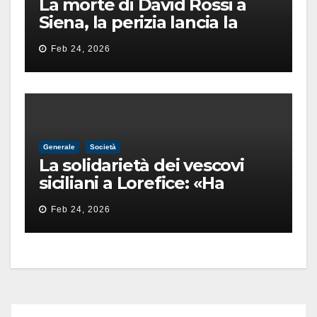
La morte di David Rossi a
Siena, la perizia lancia la
pista di un’intimidazione
Feb 24, 2026
finita male
Generale
Società
La solidarietà dei vescovi
siciliani a Lorefice: «Ha
difeso il valore e la dignità
Feb 24, 2026
dell’umanità»