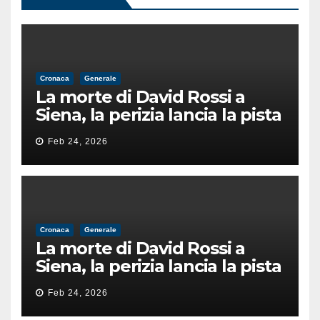
Cronaca
Generale
La morte di David Rossi a
Siena, la perizia lancia la pista
di un’intimidazione finita
Feb 24, 2026
male
Cronaca
Generale
La morte di David Rossi a
Siena, la perizia lancia la pista
di un’intimidazione finita
Feb 24, 2026
male