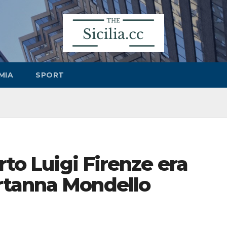
MIA
SPORT
rto Luigi Firenze era
rtanna Mondello