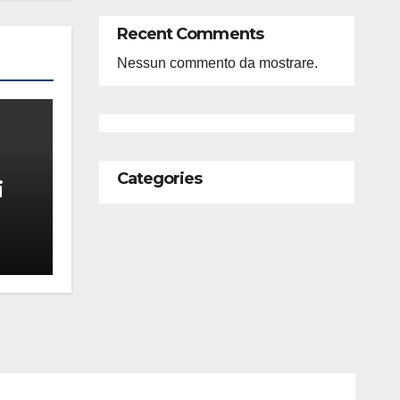
Recent Comments
Nessun commento da mostrare.
Categories
i
feso
ità