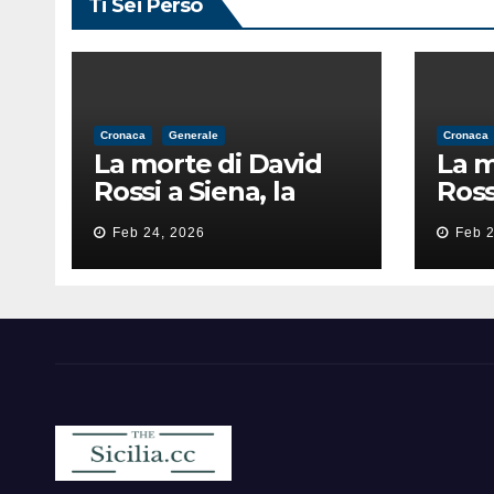
Ti Sei Perso
Cronaca
Generale
Cronaca
La morte di David
La m
Rossi a Siena, la
Ross
perizia lancia la
peri
Feb 24, 2026
Feb 2
pista di
pist
un’intimidazione
un’i
finita male
fini