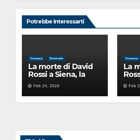
Potrebbe Interessarti
Cronaca
Generale
Cronaca
La morte di David
La m
Rossi a Siena, la
Ross
perizia lancia la
periz
Feb 24, 2026
Feb 2
pista di
pista
un’intimidazione
un’i
finita male
fini