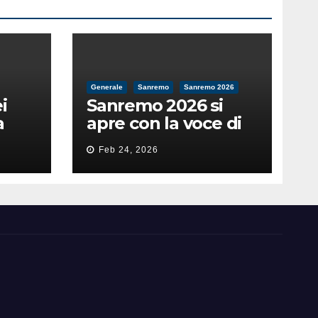
Generale
Sanremo
Sanremo 2026
i
Sanremo 2026 si
a
apre con la voce di
feso
Pippo Baudo
Feb 24, 2026
nità