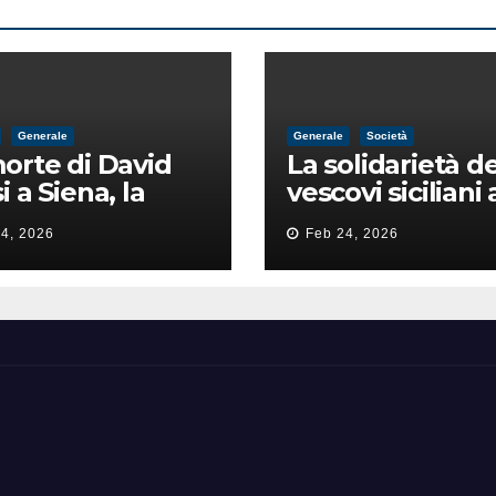
Generale
Generale
Società
orte di David
La solidarietà de
i a Siena, la
vescovi siciliani 
zia lancia la
Lorefice: «Ha di
4, 2026
Feb 24, 2026
a di
il valore e la dig
ntimidazione
dell’umanità»
ta male