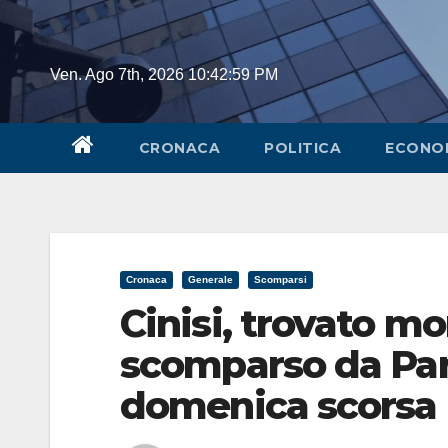
Skip
to
content
Ven. Ago 7th, 2026
10:42:59 PM
CRONACA
POLITICA
ECONO
Cronaca
Generale
Scomparsi
Cinisi, trovato mo
scomparso da Pa
domenica scorsa