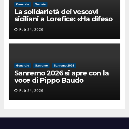
Generale
Società
La solidarietà dei vescovi
siciliani a Lorefice: «Ha difeso
il valore e la dignità
Feb 24, 2026
dell’umanità»
Generale
Sanremo
Sanremo 2026
Sanremo 2026 si apre con la
voce di Pippo Baudo
Feb 24, 2026