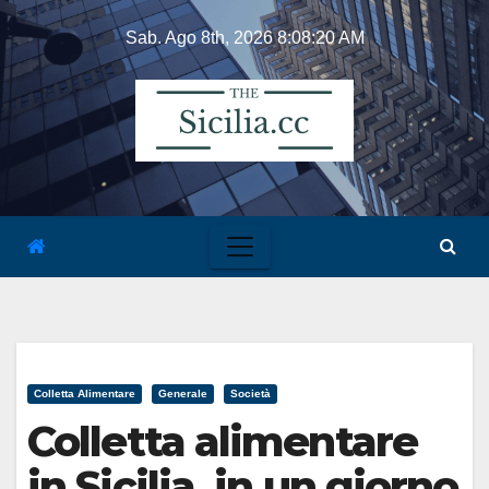
Skip
Sab. Ago 8th, 2026
8:08:21 AM
to
content
Colletta Alimentare
Generale
Società
Colletta alimentare
in Sicilia, in un giorno