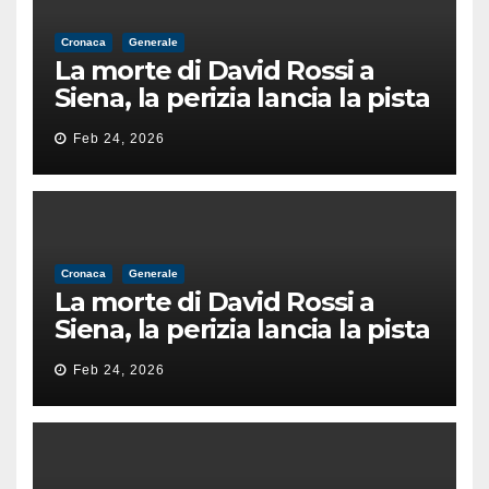
Cronaca
Generale
La morte di David Rossi a
Siena, la perizia lancia la pista
di un’intimidazione finita
Feb 24, 2026
male
Cronaca
Generale
La morte di David Rossi a
Siena, la perizia lancia la pista
di un’intimidazione finita
Feb 24, 2026
male