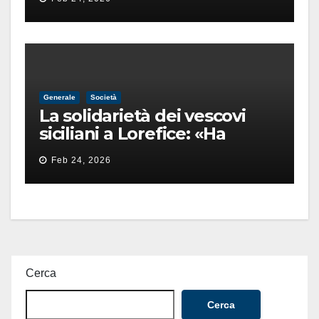
finita male
Generale
Società
La solidarietà dei vescovi
siciliani a Lorefice: «Ha
difeso il valore e la dignità
Feb 24, 2026
dell’umanità»
Cerca
Cerca