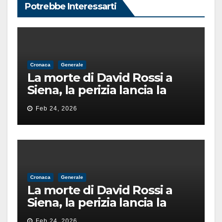
Potrebbe Interessarti
Cronaca
Generale
La morte di David Rossi a
Siena, la perizia lancia la
pista di un’intimidazione
Feb 24, 2026
finita male
Cronaca
Generale
La morte di David Rossi a
Siena, la perizia lancia la
pista di un’intimidazione
Feb 24, 2026