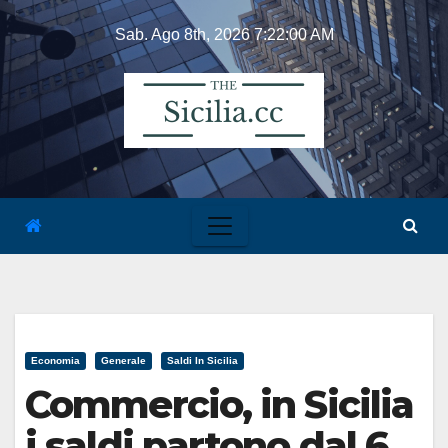
Skip
Sab. Ago 8th, 2026
7:22:00 AM
to
content
Economia
Generale
Saldi In Sicilia
Commercio, in Sicilia
i saldi partono dal 6