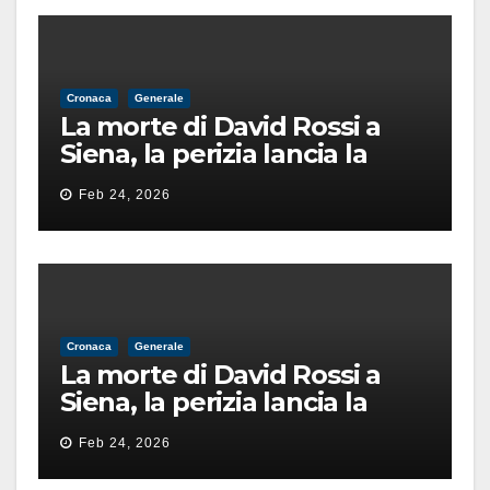
Cronaca
Generale
La morte di David Rossi a
Siena, la perizia lancia la
pista di un’intimidazione
Feb 24, 2026
finita male
Cronaca
Generale
La morte di David Rossi a
Siena, la perizia lancia la
pista di un’intimidazione
Feb 24, 2026
finita male