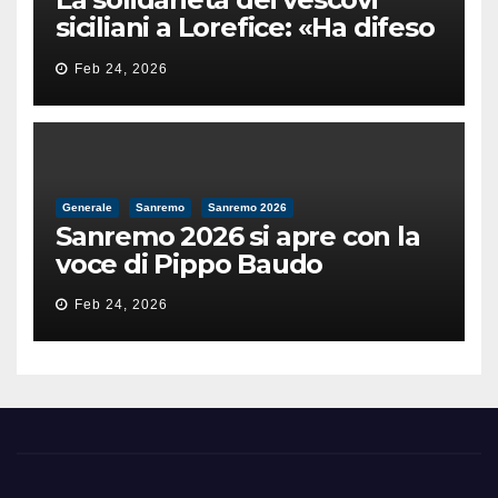
siciliani a Lorefice: «Ha difeso
il valore e la dignità
Feb 24, 2026
dell’umanità»
Generale
Sanremo
Sanremo 2026
Sanremo 2026 si apre con la
voce di Pippo Baudo
Feb 24, 2026