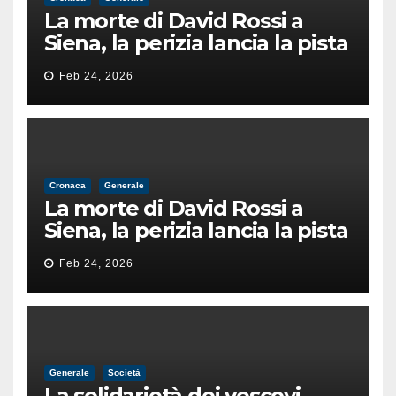
La morte di David Rossi a
Siena, la perizia lancia la pista
di un’intimidazione finita
Feb 24, 2026
male
Cronaca
Generale
La morte di David Rossi a
Siena, la perizia lancia la pista
di un’intimidazione finita
Feb 24, 2026
male
Generale
Società
La solidarietà dei vescovi