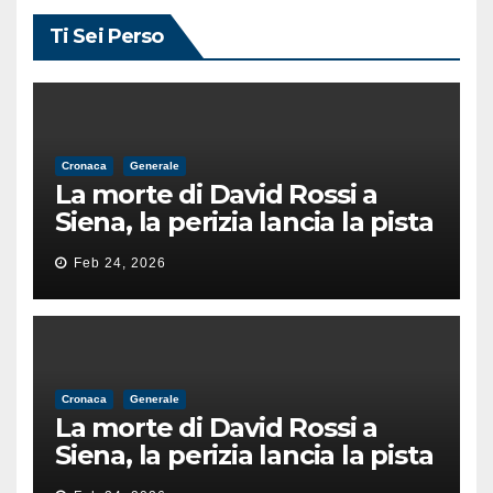
Ti Sei Perso
Cronaca
Generale
La morte di David Rossi a
Siena, la perizia lancia la pista
di un’intimidazione finita
Feb 24, 2026
male
Cronaca
Generale
La morte di David Rossi a
Siena, la perizia lancia la pista
di un’intimidazione finita