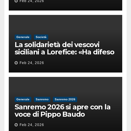
Feb 24, 2026
male
Generale
Società
La solidarietà dei vescovi
siciliani a Lorefice: «Ha difeso
il valore e la dignità
Feb 24, 2026
dell’umanità»
Generale
Sanremo
Sanremo 2026
Sanremo 2026 si apre con la
voce di Pippo Baudo
Feb 24, 2026