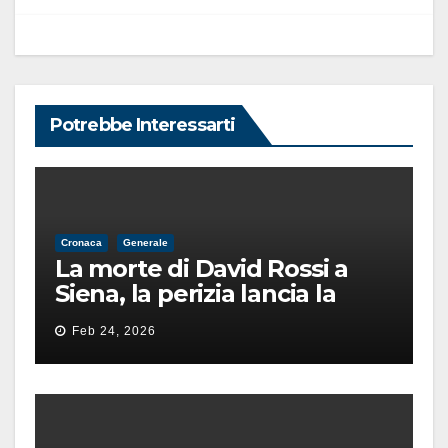
Potrebbe Interessarti
Cronaca
Generale
La morte di David Rossi a
Siena, la perizia lancia la
pista di un’intimidazione
Feb 24, 2026
finita male