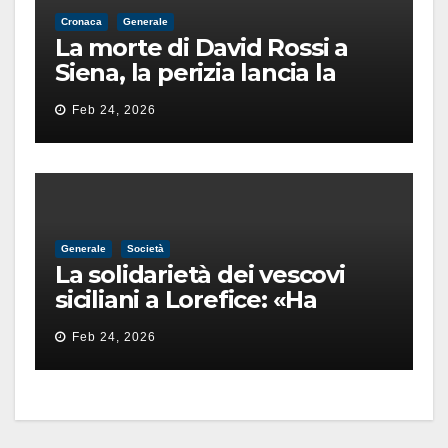
Cronaca
Generale
La morte di David Rossi a
Siena, la perizia lancia la
pista di un’intimidazione
Feb 24, 2026
finita male
Generale
Società
La solidarietà dei vescovi
siciliani a Lorefice: «Ha
difeso il valore e la dignità
Feb 24, 2026
dell’umanità»