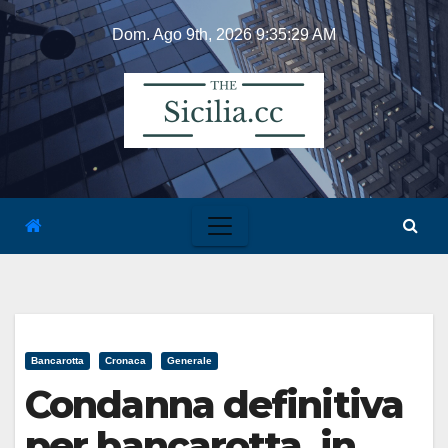
Skip
Dom. Ago 9th, 2026
9:35:29 AM
to
content
Bancarotta
Cronaca
Generale
Condanna definitiva
per bancarotta, in