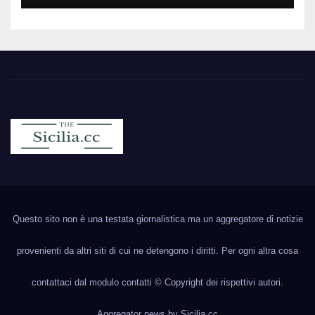
Sicilia.cc
Notizie cronaca politica ecc..
Questo sito non è una testata giornalistica ma un aggregatore di notizie
provenienti da altri siti di cui ne detengono i diritti. Per ogni altra cosa
contattaci dal modulo contatti © Copyright dei rispettivi autori.
Aggregator news by
Sicilia.cc