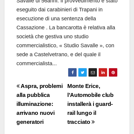
Savalle di 56anni. Il provvedimento è stato
eseguito dai carabinieri di Trapani in
esecuzione di una sentenza della
Cassazione . La bancarotta è relativa alla
società che gestiva uno studio
commercialistico, « Studio Savalle », con
sede a Castelvetrano, e del quale il
commercialista...
Navigazione
Aspra, problemi
Monte Erice,
articoli
alla pubblica
l’Automobile club
illuminazione:
installerà i guard-
arrivano nuovi
rail lungo il
generatori
tracciato