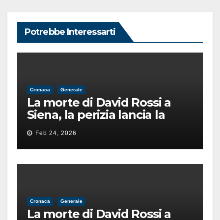
Potrebbe Interessarti
Cronaca
Generale
La morte di David Rossi a
Siena, la perizia lancia la
pista di un’intimidazione
Feb 24, 2026
finita male
Cronaca
Generale
La morte di David Rossi a