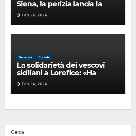
Siena, la perizia lancia la
pista di un’intimidazione
Feb 24, 2026
finita male
Generale
Società
La solidarietà dei vescovi
siciliani a Lorefice: «Ha
difeso il valore e la dignità
Feb 24, 2026
dell’umanità»
Cerca