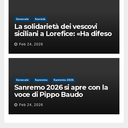
Generale
Società
La solidarietà dei vescovi
siciliani a Lorefice: «Ha difeso
il valore e la dignità
Feb 24, 2026
dell’umanità»
Generale
Sanremo
Sanremo 2026
Sanremo 2026 si apre con la
voce di Pippo Baudo
Feb 24, 2026