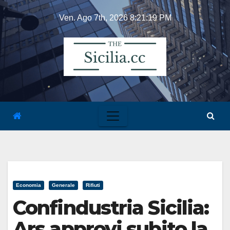
Skip
Ven. Ago 7th, 2026
8:21:19 PM
to
content
Economia
Generale
Rifiuti
Confindustria Sicilia:
Ars approvi subito la