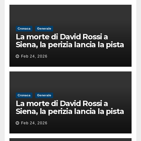
Cronaca
Generale
La morte di David Rossi a
Siena, la perizia lancia la pista
di un’intimidazione finita
Feb 24, 2026
male
Cronaca
Generale
La morte di David Rossi a
Siena, la perizia lancia la pista
di un’intimidazione finita
Feb 24, 2026
male