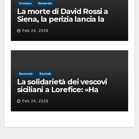
Cronaca
Generale
La morte di David Rossi a
Siena, la perizia lancia la
pista di un’intimidazione
Feb 24, 2026
finita male
Generale
Società
La solidarietà dei vescovi
siciliani a Lorefice: «Ha
difeso il valore e la dignità
Feb 24, 2026
dell’umanità»