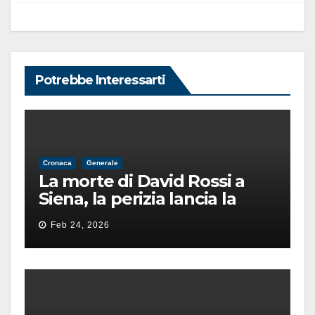
Potrebbe Interessarti
Cronaca
Generale
La morte di David Rossi a
Siena, la perizia lancia la
pista di un’intimidazione
Feb 24, 2026
finita male