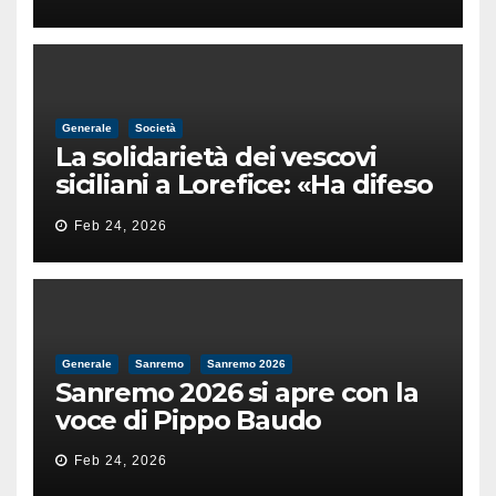
male
Generale
Società
La solidarietà dei vescovi
siciliani a Lorefice: «Ha difeso
il valore e la dignità
Feb 24, 2026
dell’umanità»
Generale
Sanremo
Sanremo 2026
Sanremo 2026 si apre con la
voce di Pippo Baudo
Feb 24, 2026