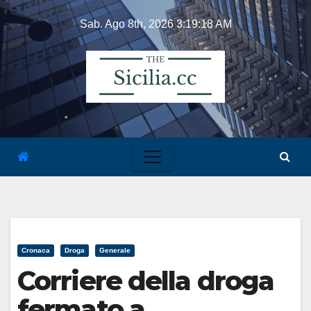
Skip
Sab. Ago 8th, 2026
3:19:19 AM
to
content
Cronaca
Droga
Generale
Corriere della droga
fermato a