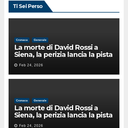
Ti Sei Perso
Cronaca
Generale
La morte di David Rossi a
Siena, la perizia lancia la pista
di un’intimidazione finita
Feb 24, 2026
male
Cronaca
Generale
La morte di David Rossi a
Siena, la perizia lancia la pista
di un’intimidazione finita
Feb 24, 2026