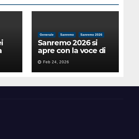
Generale
Sanremo
Sanremo 2026
i
Sanremo 2026 si
a
apre con la voce di
feso
Pippo Baudo
Feb 24, 2026
nità