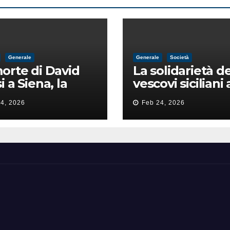
Generale
Generale
Società
orte di David
La solidarietà de
i a Siena, la
vescovi siciliani 
zia lancia la
Lorefice: «Ha di
4, 2026
Feb 24, 2026
a di
il valore e la dig
ntimidazione
dell’umanità»
ta male