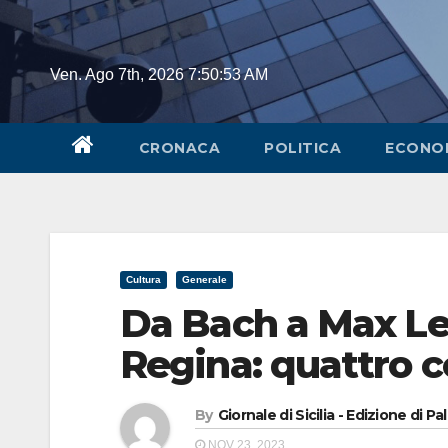
Skip
to
content
Ven. Ago 7th, 2026
7:50:53 AM
CRONACA
POLITICA
ECONO
Cultura
Generale
Da Bach a Max Leg
Regina: quattro c
By
Giornale di Sicilia - Edizione di P
NOV 23, 2023