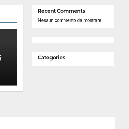
Recent Comments
Nessun commento da mostrare.
i
Categories
feso
ità