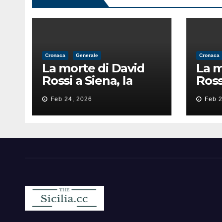
Cronaca
Generale
Cronaca
La morte di David
La m
Rossi a Siena, la
Ross
perizia lancia la
peri
Feb 24, 2026
Feb 2
pista di
pist
un’intimidazione
un’i
finita male
fini