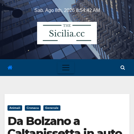
Skip
Sab. Ago 8th, 2026
8:54:42 AM
to
content
Animali
Cronaca
Generale
Da Bolzano a
Caltanissetta in auto