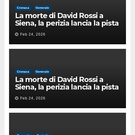
Cronaca
Generale
La morte di David Rossi a
Siena, la perizia lancia la pista
di un’intimidazione finita
Feb 24, 2026
male
Cronaca
Generale
La morte di David Rossi a
Siena, la perizia lancia la pista
di un’intimidazione finita
Feb 24, 2026
male