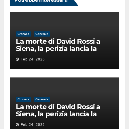
Potrebbe Interessarti
Cronaca
Generale
La morte di David Rossi a
Siena, la perizia lancia la
pista di un’intimidazione
Feb 24, 2026
finita male
Cronaca
Generale
La morte di David Rossi a
Siena, la perizia lancia la
pista di un’intimidazione
Feb 24, 2026
finita male