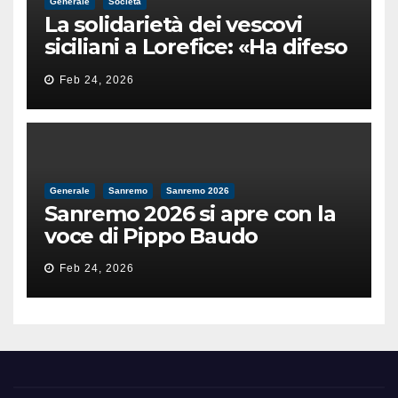
Generale
Società
La solidarietà dei vescovi
siciliani a Lorefice: «Ha difeso
il valore e la dignità
Feb 24, 2026
dell’umanità»
Generale
Sanremo
Sanremo 2026
Sanremo 2026 si apre con la
voce di Pippo Baudo
Feb 24, 2026