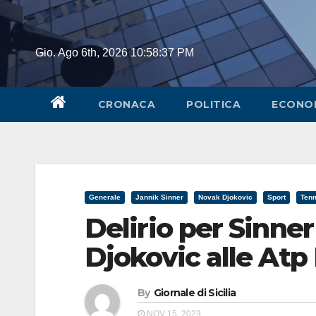
Skip
to
content
Gio. Ago 6th, 2026
10:58:38 PM
CRONACA
POLITICA
ECONO
Generale
Jannik Sinner
Novak Djokovic
Sport
Tenn
Delirio per Sinner
Djokovic alle Atp 
By
Giornale di Sicilia
NOV 15, 2023