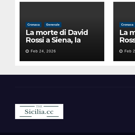
Cronaca
Generale
Cronaca
La morte di David
La m
Rossi a Siena, la
Ross
perizia lancia la
peri
Feb 24, 2026
Feb 2
pista di
pist
un’intimidazione
un’i
finita male
fini
Sicilia.cc
Notizie cronaca politica ecc..