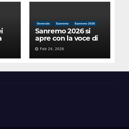
Generale
Sanremo
Sanremo 2026
i
Sanremo 2026 si
a
apre con la voce di
feso
Pippo Baudo
Feb 24, 2026
nità