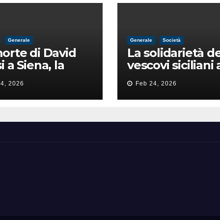
Generale
Generale
Società
orte di David
La solidarietà de
i a Siena, la
vescovi siciliani 
zia lancia la
Lorefice: «Ha di
4, 2026
Feb 24, 2026
a di
il valore e la dig
ntimidazione
dell’umanità»
ta male