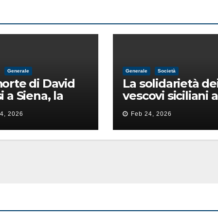
Generale
Generale
Società
orte di David
La solidarietà de
i a Siena, la
vescovi siciliani a
ia lancia la
Lorefice: «Ha di
4, 2026
Feb 24, 2026
 di
il valore e la dign
ntimidazione
dell’umanità»
ta male