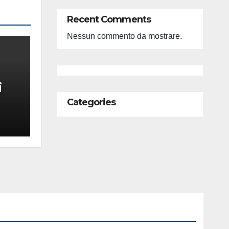
Recent Comments
Nessun commento da mostrare.
i
Categories
feso
ità