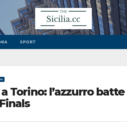
MIA
SPORT
is
 a Torino: l’azzurro batte
Finals