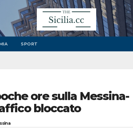
MIA
SPORT
poche ore sulla Messina-
raffico bloccato
essina