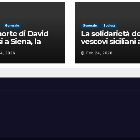
Generale
Generale
Società
orte di David
La solidarietà de
i a Siena, la
vescovi siciliani 
zia lancia la
Lorefice: «Ha di
4, 2026
Feb 24, 2026
a di
il valore e la dig
ntimidazione
dell’umanità»
ta male