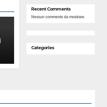
Recent Comments
Nessun commento da mostrare.
i
Categories
feso
ità