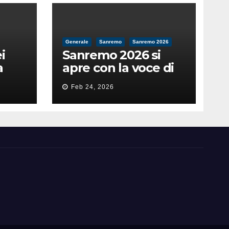
Generale
Sanremo
Sanremo 2026
i
Sanremo 2026 si
a
apre con la voce di
feso
Pippo Baudo
Feb 24, 2026
nità