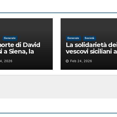
Generale
Generale
Società
orte di David
La solidarietà de
i a Siena, la
vescovi siciliani a
ia lancia la
Lorefice: «Ha di
4, 2026
Feb 24, 2026
 di
il valore e la dign
ntimidazione
dell’umanità»
ta male