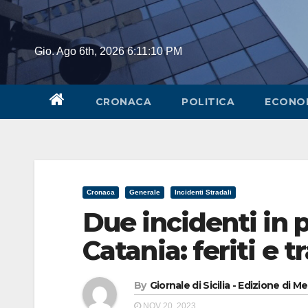
Skip
to
content
Gio. Ago 6th, 2026
6:11:10 PM
CRONACA
POLITICA
ECONO
Cronaca
Generale
Incidenti Stradali
Due incidenti in 
Catania: feriti e t
By
Giornale di Sicilia - Edizione di M
NOV 20, 2023