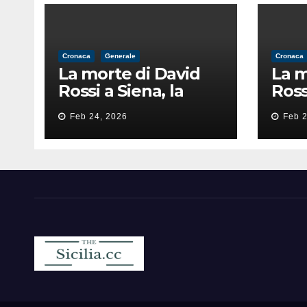
Cronaca
Generale
Cronaca
La morte di David
La m
Rossi a Siena, la
Ross
perizia lancia la
peri
Feb 24, 2026
Feb 2
pista di
pist
un’intimidazione
un’i
finita male
fini
Sicilia.cc
Notizie cronaca politica ecc..