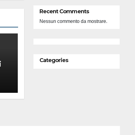
Recent Comments
Nessun commento da mostrare.
Categories
i
feso
ità