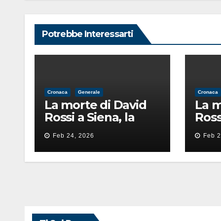
Potrebbe Interessarti
Cronaca
Generale
Cronaca
La morte di David
La m
Rossi a Siena, la
Ross
perizia lancia la
periz
Feb 24, 2026
Feb 2
pista di
pista
un’intimidazione
un’i
finita male
fini