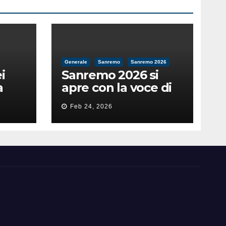
Generale
Sanremo
Sanremo 2026
i
Sanremo 2026 si
a
apre con la voce di
feso
Pippo Baudo
Feb 24, 2026
nità