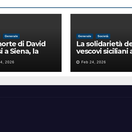
Generale
Generale
Società
orte di David
La solidarietà de
i a Siena, la
vescovi siciliani 
zia lancia la
Lorefice: «Ha di
4, 2026
Feb 24, 2026
a di
il valore e la dig
ntimidazione
dell’umanità»
ta male