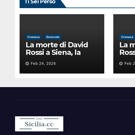
Ti Sei Perso
Cronaca
Generale
Cronaca
La morte di David
La m
Rossi a Siena, la
Ross
perizia lancia la
peri
Feb 24, 2026
Feb 2
pista di
pist
un’intimidazione
un’i
finita male
fini