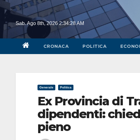
Skip
to
content
Sab. Ago 8th, 2026
2:34:28 AM
CRONACA
POLITICA
ECONO
Generale
Politica
Ex Provincia di Tr
dipendenti: chie
pieno