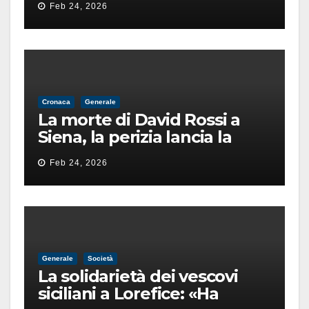
Feb 24, 2026
finita male
Cronaca
Generale
La morte di David Rossi a
Siena, la perizia lancia la
pista di un’intimidazione
Feb 24, 2026
finita male
Generale
Società
La solidarietà dei vescovi
siciliani a Lorefice: «Ha