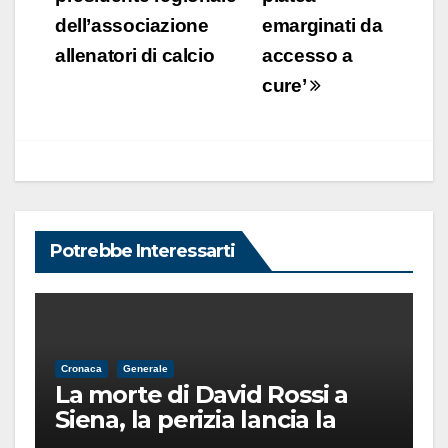
dell’associazione
emarginati da
allenatori di calcio
accesso a
cure’
Potrebbe Interessarti
Cronaca
Generale
La morte di David Rossi a
Siena, la perizia lancia la
pista di un’intimidazione