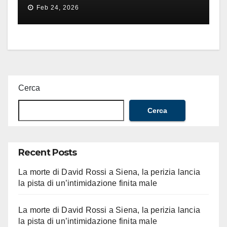
difeso il valore e la dignità
Feb 24, 2026
dell’umanità»
Cerca
Cerca
Recent Posts
La morte di David Rossi a Siena, la perizia lancia
la pista di un’intimidazione finita male
La morte di David Rossi a Siena, la perizia lancia
la pista di un’intimidazione finita male