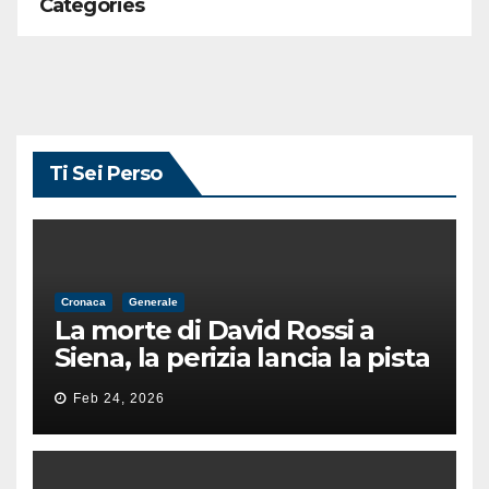
Categories
Ti Sei Perso
Cronaca
Generale
La morte di David Rossi a
Siena, la perizia lancia la pista
di un’intimidazione finita
Feb 24, 2026
male