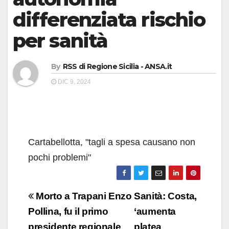
differenziata rischio
per sanità
By
RSS di Regione Sicilia - ANSA.it
DIC 9, 2024
Cartabellotta, "tagli a spesa causano non
pochi problemi"
Navigazione
Morto a Trapani Enzo
Sanità: Costa,
articoli
Pollina, fu il primo
‘aumenta
presidente regionale
platea