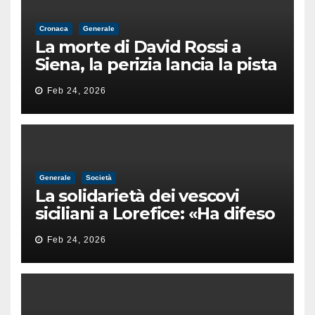
Cronaca
Generale
La morte di David Rossi a
Siena, la perizia lancia la pista
di un’intimidazione finita
Feb 24, 2026
male
Generale
Società
La solidarietà dei vescovi
siciliani a Lorefice: «Ha difeso
il valore e la dignità
Feb 24, 2026
dell’umanità»