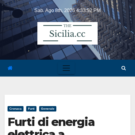
Skip
Sab. Ago 8th, 2026
4:33:53 PM
to
content
Cronaca
Furti
Generale
Furti di energia
elettrica a