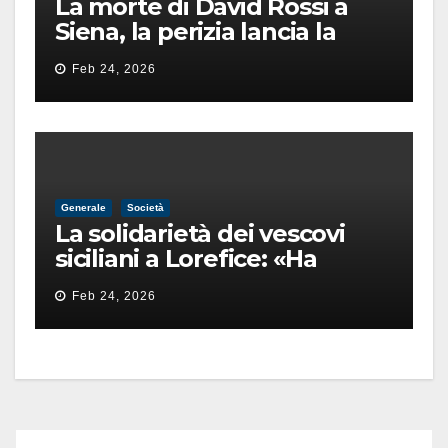
La morte di David Rossi a
Siena, la perizia lancia la
pista di un’intimidazione
Feb 24, 2026
finita male
Generale
Società
La solidarietà dei vescovi
siciliani a Lorefice: «Ha
difeso il valore e la dignità
Feb 24, 2026
dell’umanità»