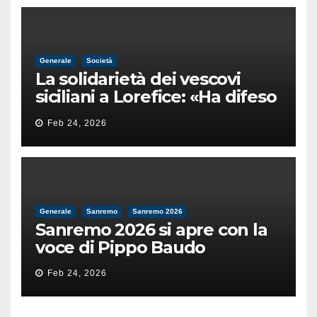
Generale
Società
La solidarietà dei vescovi
siciliani a Lorefice: «Ha difeso
il valore e la dignità
Feb 24, 2026
dell’umanità»
Generale
Sanremo
Sanremo 2026
Sanremo 2026 si apre con la
voce di Pippo Baudo
Feb 24, 2026