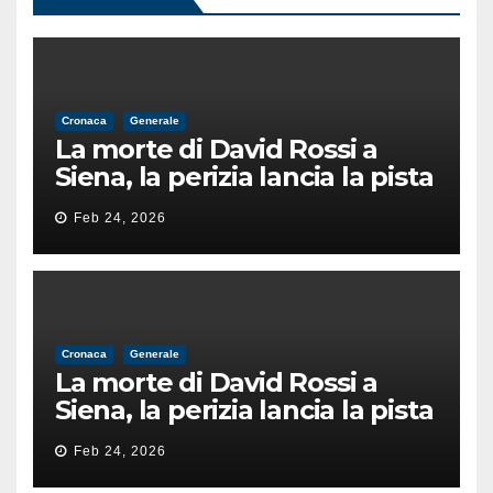
Cronaca
Generale
La morte di David Rossi a
Siena, la perizia lancia la pista
di un’intimidazione finita
Feb 24, 2026
male
Cronaca
Generale
La morte di David Rossi a
Siena, la perizia lancia la pista
di un’intimidazione finita
Feb 24, 2026
male