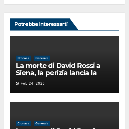
Potrebbe Interessarti
Cronaca
Generale
La morte di David Rossi a
Siena, la perizia lancia la
pista di un’intimidazione
Feb 24, 2026
finita male
Cronaca
Generale