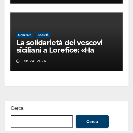
Generale
Società
La solidarietà dei vescovi
siciliani a Lorefice: «Ha
difeso il valore e la dignità
Feb 24, 2026
dell’umanità»
Cerca
Cerca