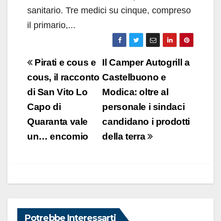
sanitario. Tre medici su cinque, compreso
il primario,...
Navigazione
Pirati e cous e
Il Camper Autogrill a
articoli
cous, il racconto
Castelbuono e
di San Vito Lo
Modica: oltre al
Capo di
personale i sindaci
Quaranta vale
candidano i prodotti
un… encomio
della terra
Potrebbe Interessarti