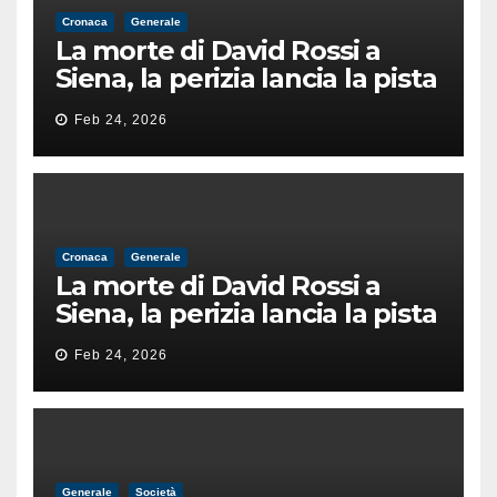
Cronaca
Generale
La morte di David Rossi a
Siena, la perizia lancia la pista
di un’intimidazione finita
Feb 24, 2026
male
Cronaca
Generale
La morte di David Rossi a
Siena, la perizia lancia la pista
di un’intimidazione finita
Feb 24, 2026
male
Generale
Società