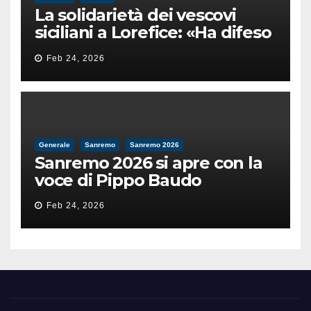
La solidarietà dei vescovi
siciliani a Lorefice: «Ha difeso
il valore e la dignità
Feb 24, 2026
dell’umanità»
Generale
Sanremo
Sanremo 2026
Sanremo 2026 si apre con la
voce di Pippo Baudo
Feb 24, 2026