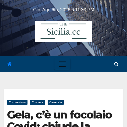
Skip
Gio. Ago 6th, 2026
6:11:31 PM
to
content
Coronavirus
Cronaca
Generale
Gela, c’è un focolaio
Covid: chiude la