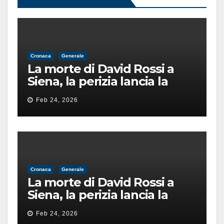
Cronaca
Generale
La morte di David Rossi a
Siena, la perizia lancia la
pista di un’intimidazione
Feb 24, 2026
finita male
Cronaca
Generale
La morte di David Rossi a
Siena, la perizia lancia la
pista di un’intimidazione
Feb 24, 2026
finita male