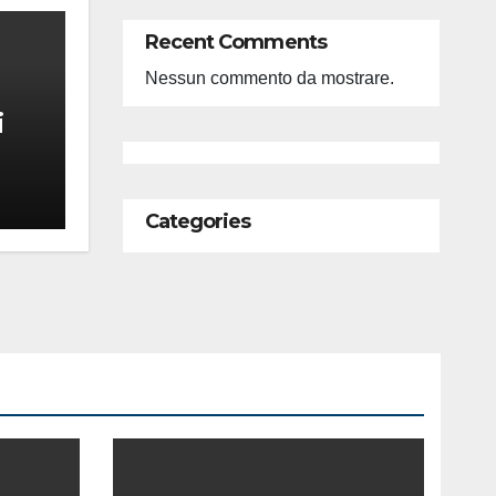
Recent Comments
Nessun commento da mostrare.
i
feso
ità
Categories