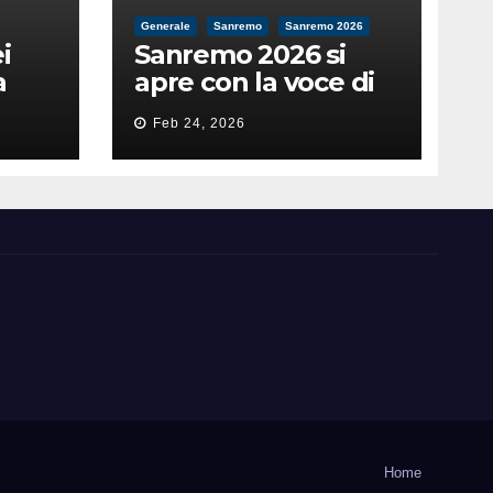
Generale
Sanremo
Sanremo 2026
i
Sanremo 2026 si
a
apre con la voce di
feso
Pippo Baudo
Feb 24, 2026
nità
Home