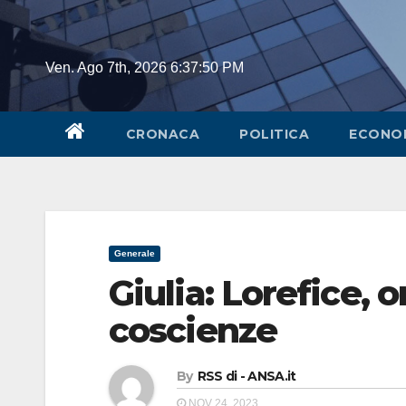
Skip
to
content
Ven. Ago 7th, 2026
6:37:50 PM
CRONACA
POLITICA
ECONO
Generale
Giulia: Lorefice, 
coscienze
By
RSS di - ANSA.it
NOV 24, 2023