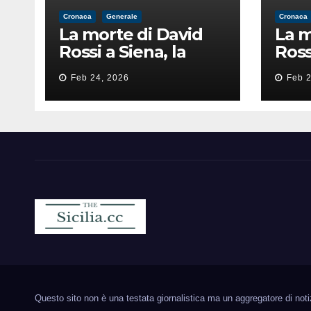
Cronaca
Generale
Cronaca
La morte di David
La m
Rossi a Siena, la
Ross
perizia lancia la
peri
Feb 24, 2026
Feb 2
pista di
pist
un’intimidazione
un’i
finita male
fini
Sicilia.cc
Notizie cronaca politica ecc..
Questo sito non è una testata giornalistica ma un aggregatore di notizie