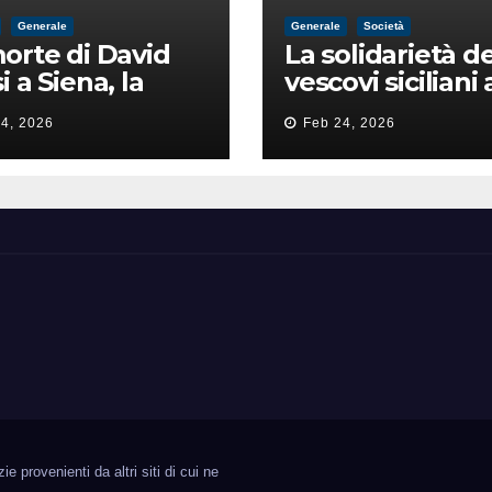
Generale
Generale
Società
orte di David
La solidarietà de
i a Siena, la
vescovi siciliani 
zia lancia la
Lorefice: «Ha di
4, 2026
Feb 24, 2026
a di
il valore e la dig
ntimidazione
dell’umanità»
ta male
 provenienti da altri siti di cui ne