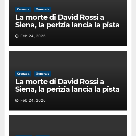
Cronaca
Generale
La morte di David Rossi a
Siena, la perizia lancia la pista
di un’intimidazione finita
Feb 24, 2026
male
Cronaca
Generale
La morte di David Rossi a
Siena, la perizia lancia la pista
di un’intimidazione finita
Feb 24, 2026
male