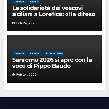
Generale
Società
La solidarietà dei vescovi
siciliani a Lorefice: «Ha difeso
il valore e la dignità
Feb 24, 2026
dell’umanità»
Generale
Sanremo
Sanremo 2026
Sanremo 2026 si apre con la
voce di Pippo Baudo
Feb 24, 2026