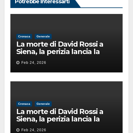
Potrebbe Interessarti
Cronaca
Generale
La morte di David Rossi a
Siena, la perizia lancia la
pista di un’intimidazione
Feb 24, 2026
finita male
Cronaca
Generale
La morte di David Rossi a
Siena, la perizia lancia la
pista di un’intimidazione
Feb 24, 2026