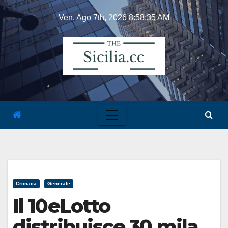
Skip
Ven. Ago 7th, 2026
8:58:35 AM
to
content
Cronaca
Generale
Il 10eLotto
distribuisce 30 mila