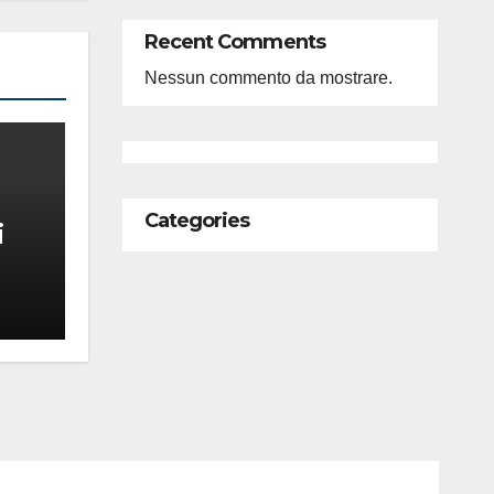
Recent Comments
Nessun commento da mostrare.
Categories
i
feso
ità