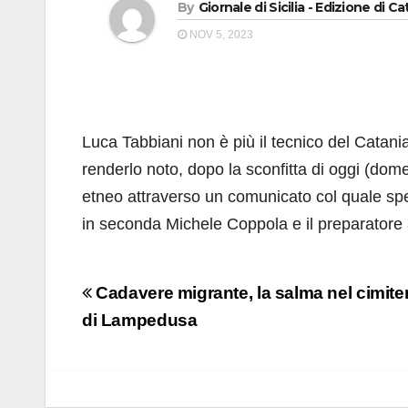
By
Giornale di Sicilia - Edizione di Ca
NOV 5, 2023
Luca Tabbiani non è più il tecnico del Catani
renderlo noto, dopo la sconfitta di oggi (do
etneo attraverso un comunicato col quale speci
in seconda Michele Coppola e il preparatore a
Navigazione
Cadavere migrante, la salma nel cimite
articoli
di Lampedusa