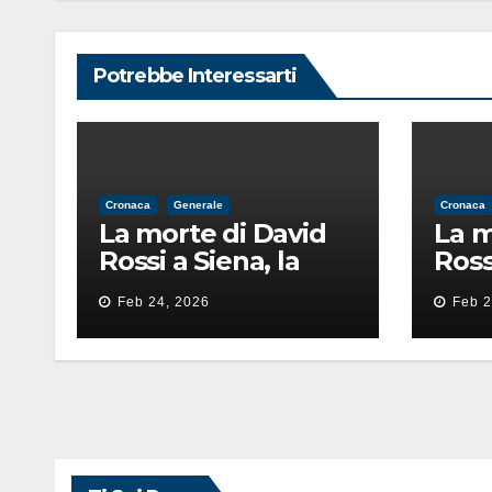
Potrebbe Interessarti
Cronaca
Generale
Cronaca
La morte di David
La m
Rossi a Siena, la
Ross
perizia lancia la
periz
Feb 24, 2026
Feb 2
pista di
pista
un’intimidazione
un’i
finita male
fini