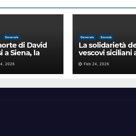
Generale
Generale
Società
orte di David
La solidarietà de
i a Siena, la
vescovi siciliani 
zia lancia la
Lorefice: «Ha di
4, 2026
Feb 24, 2026
a di
il valore e la dig
ntimidazione
dell’umanità»
ta male