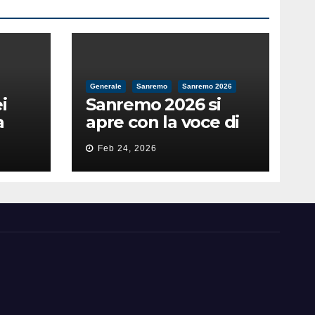
Generale
Sanremo
Sanremo 2026
i
Sanremo 2026 si
a
apre con la voce di
feso
Pippo Baudo
Feb 24, 2026
nità