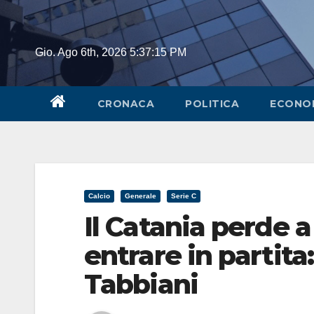
Skip
to
content
Gio. Ago 6th, 2026
5:37:16 PM
CRONACA
POLITICA
ECONO
Calcio
Generale
Serie C
Il Catania perde 
entrare in partita
Tabbiani