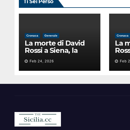
Ti Sei Perso
Cronaca
Generale
Cronaca
La morte di David
La m
Rossi a Siena, la
Ross
perizia lancia la
peri
Feb 24, 2026
Feb 2
pista di
pist
un’intimidazione
un’i
finita male
fini