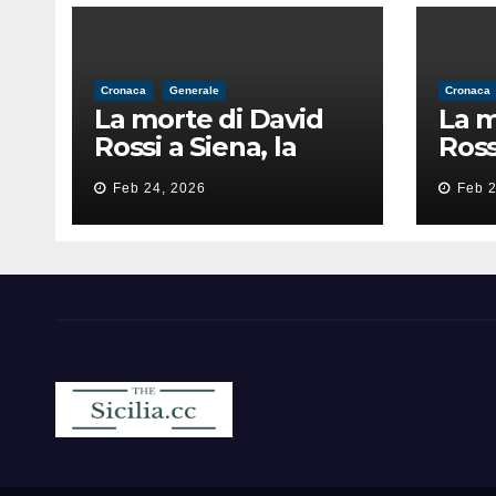
Cronaca
Generale
Cronaca
La morte di David
La m
Rossi a Siena, la
Ross
perizia lancia la
peri
Feb 24, 2026
Feb 2
pista di
pist
un’intimidazione
un’i
finita male
fini
Sicilia.cc
Notizie cronaca politica ecc..