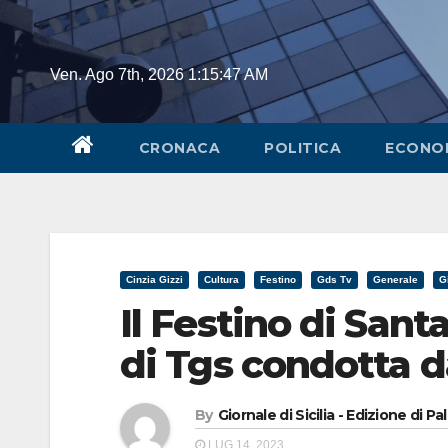
Skip
to
content
Ven. Ago 7th, 2026
1:15:48 AM
CRONACA
POLITICA
ECONO
Cinzia Gizzi
Cultura
Festino
Gds Tv
Generale
G
Il Festino di Sant
di Tgs condotta d
By
Giornale di Sicilia - Edizione di P
LUG 14, 2023