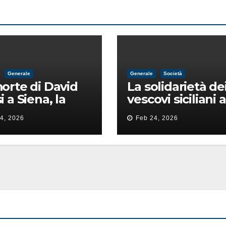
Generale
Generale
Società
orte di David
La solidarietà de
i a Siena, la
vescovi siciliani a
ia lancia la
Lorefice: «Ha di
4, 2026
Feb 24, 2026
 di
il valore e la dign
ntimidazione
dell’umanità»
ta male