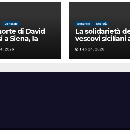
Generale
Generale
Società
orte di David
La solidarietà de
i a Siena, la
vescovi siciliani 
zia lancia la
Lorefice: «Ha di
4, 2026
Feb 24, 2026
a di
il valore e la dig
ntimidazione
dell’umanità»
ta male