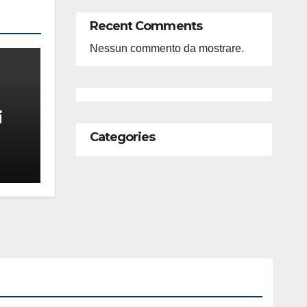
Recent Comments
Nessun commento da mostrare.
i
Categories
feso
ità