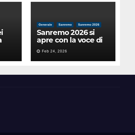
Generale
Sanremo
Sanremo 2026
i
Sanremo 2026 si
a
apre con la voce di
feso
Pippo Baudo
Feb 24, 2026
nità