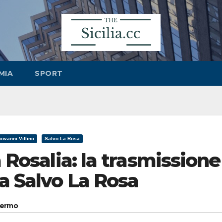
MIA
SPORT
iovanni Villino
Salvo La Rosa
a Rosalia: la trasmissione
a Salvo La Rosa
alermo